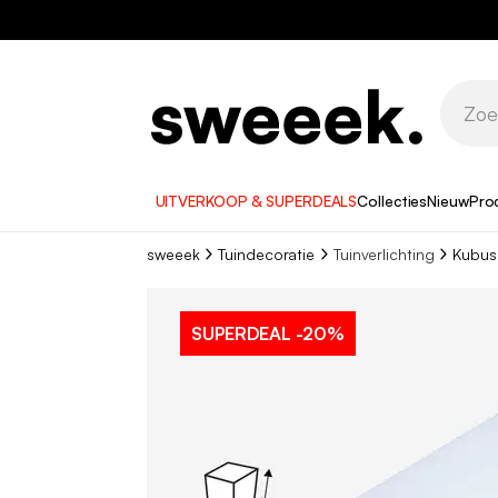
UITVERKOOP & SUPERDEALS
Collecties
Nieuw
Pro
sweeek
Tuindecoratie
Tuinverlichting
Kubus
SUPERDEAL
-20%