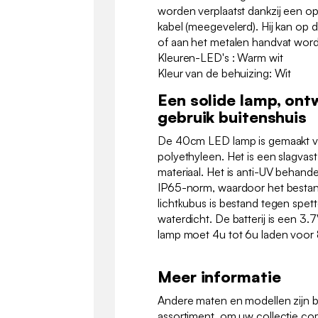
worden verplaatst dankzij een op
kabel (meegevelerd). Hij kan op
of aan het metalen handvat wo
Kleuren-LED's : Warm wit
Kleur van de behuizing: Wit
Een solide lamp, ont
gebruik buitenshuis
De 40cm LED lamp is gemaakt v
polyethyleen. Het is een slagvas
materiaal. Het is anti-UV behand
IP65-norm, waardoor het bestand
lichtkubus is bestand tegen spett
waterdicht. De batterij is een 3
lamp moet 4u tot 6u laden voor 8
Meer informatie
Andere maten en modellen zijn b
assortiment, om uw collectie co