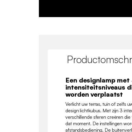
Productomschri
Een designlamp met
intensiteitsniveaus d
worden verplaatst
Verlicht uw terras, tuin of zelf
design lichtkubus. Met zijn 3 inte
verschillende sferen creëren d
dat moment. De instellingen wo
afstandsbediening. De buitenver