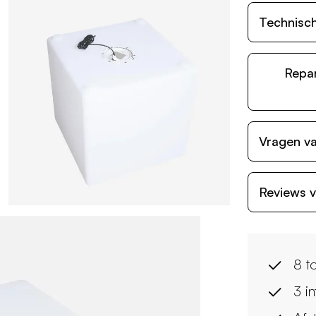
Technisch
Repa
Vragen va
Reviews v
8 t
3 in