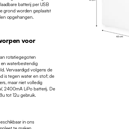
laadbare batterij per USB
 de grond worden geplaatst
rden opgehangen.
worpen voor
an rotatiegegoten
t en waterbestendig
eld. Vervaardigd volgens de
 is tegen water en stof; de
ers, maar niet volledig
.7V, 2400mA LiPo batterij. De
u tot 12u gebruik.
eschikbaar in ons
mpleet te maken.