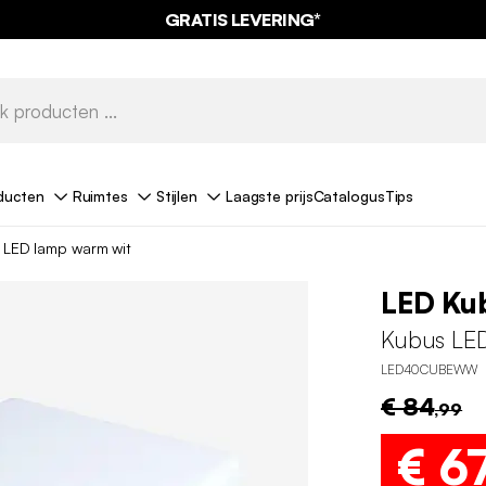
GRATIS LEVERING*
ducten
Ruimtes
Stijlen
Laagste prijs
Catalogus
Tips
 LED lamp warm wit
LED Ku
Kubus LED
LED40CUBEWW
€ 84
,99
€ 6