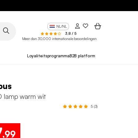
NL/NL
3,8 / 5
Meer dan 30.000 internationale beoordelingen
Loyaliteitsprogramma
B2B platform
bus
 lamp warm wit
5 (3)
7
,99