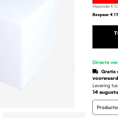
Waaronder € 0,
Bespaar € 1
T
Directe ve
Gratis 
voorwaar
Levering tu
14 august
Producto