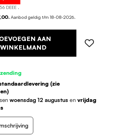
56 DEEE .
7,00.
Aanbod geldig t/m 18-08-2026.
OEVOEGEN AAN
WINKELMAND
rzending
standaardlevering (
zie
den
)
ssen
woensdag 12 augustus
en
vrijdag
us
mschrijving