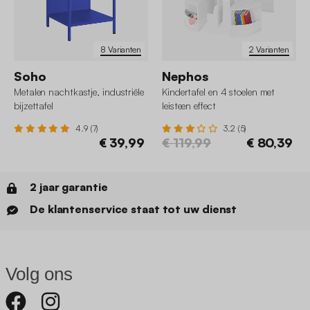
8 Varianten
2 Varianten
Soho
Nephos
Metalen nachtkastje, industriële
Kindertafel en 4 stoelen met
bijzettafel
leisteen effect
4.9 (7)
3.2 (5)
€ 39,99
€ 119,99
€ 80,39
2 jaar garantie
De klantenservice staat tot uw dienst
Volg ons