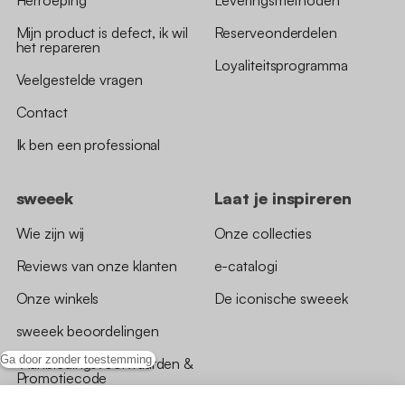
Herroeping
Leveringsmethoden
Mijn product is defect, ik wil
Reserveonderdelen
het repareren
Loyaliteitsprogramma
Veelgestelde vragen
Contact
Ik ben een professional
sweeek
Laat je inspireren
Wie zijn wij
Onze collecties
Reviews van onze klanten
e-catalogi
Onze winkels
De iconische sweeek
sweeek beoordelingen
Ga door zonder toestemming
*Aanbiedingsvoorwaarden &
Promotiecode