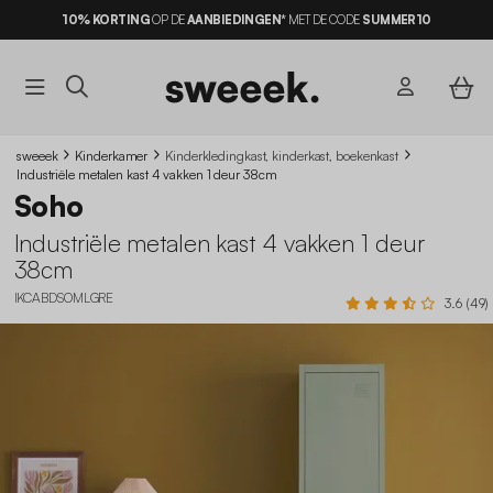
10% KORTING
OP DE
AANBIEDINGEN*
MET DE CODE
SUMMER10
sweeek
Kinderkamer
Kinderkledingkast, kinderkast, boekenkast
Industriële metalen kast 4 vakken 1 deur 38cm
Soho
Industriële metalen kast 4 vakken 1 deur
38cm
IKCABDSOMLGRE
3.6 (49)