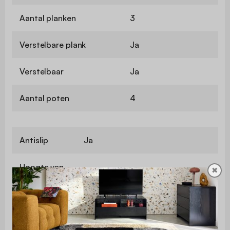
Aantal planken
3
Verstelbare plank
Ja
Verstelbaar
Ja
Aantal poten
4
Antislip
Ja
Hoogte van
✖
10 cm
de poten
Ruimte
tussen de
28 cm
poten