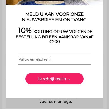
Maximaal
ondersteund
25 kg
gewicht
Gewicht
15 kg
Bevat hout
Nee
Gebruik
Binnen
Garantie
2 jaar
Het product wordt in een kit
geleverd , de bijgesloten
Montage
handleiding zal je begeleiden
voor de montage.