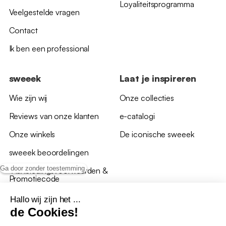
Loyaliteitsprogramma
Veelgestelde vragen
Contact
Ik ben een professional
sweeek
Laat je inspireren
Wie zijn wij
Onze collecties
Reviews van onze klanten
e-catalogi
Onze winkels
De iconische sweeek
sweeek beoordelingen
Ga door zonder toestemming
*Aanbiedingsvoorwaarden &
Promotiecode
Hallo wij zijn het ...
de Cookies!