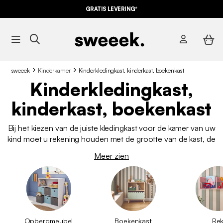
GRATIS LEVERING*
sweeek
Kinderkamer
Kinderkledingkast, kinderkast, boekenkast
Kinderkledingkast,
kinderkast, boekenkast
Bij het kiezen van de juiste kledingkast voor de kamer van uw
kind moet u rekening houden met de grootte van de kast, de
stijl en natuurlijk de prijs. U moet er ook voor zorgen dat de kast
Meer zien
sterk genoeg is om slijtage te weerstaan en dat er voldoende
opbergruimte is voor de kleren en het speelgoed van uw kind.
Opbergmeubel
Boekenkast
Re