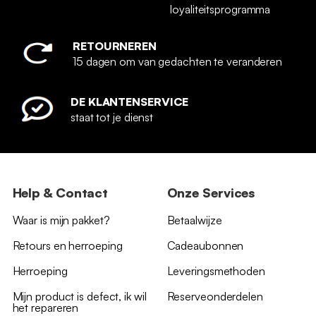
loyaliteitsprogramma
RETOURNEREN
15 dagen om van gedachten te veranderen
DE KLANTENSERVICE
staat tot je dienst
Help & Contact
Onze Services
Waar is mijn pakket?
Betaalwijze
Retours en herroeping
Cadeaubonnen
Herroeping
Leveringsmethoden
Mijn product is defect, ik wil
Reserveonderdelen
het repareren