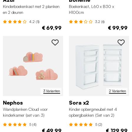
Kinderboekenkast met 2 planken
Boekenkast, L60 x B30 x
en 2 deuren
H100cm
4.2 (5)
3.2 (6)
€ 69,99
€ 99,99
3 Varianten
2 Varianten
Nephos
Sora x2
Wandplanken Cloud voor
Kinder opbergmeubel met 4
kinderkamer (set van 3)
opbergbakken (Set van 2)
5 (4)
5 (2)
€ 49,99
€ 129,99