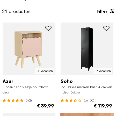
24
producten
Filter
4 Varianten
9 Varianten
Azur
Soho
Kinder-nachtkastje houtdecor 1
Industriële metalen kast 4 vakken
deur
1 deur 38cm
5 (2)
3.6 (50)
€ 39,99
€ 119,99