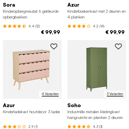
Sora
Azur
Kinderopbergmeubel 6 gekleurde
Kinderboekenkast met 2 deuren en
opbergbakken
4 planken
4.4 (12)
4.2 (14)
€ 99,99
€ 99,99
4 Varianten
3 Varianten
Azur
Soho
Kinderladekast houtdecor 3 lades
Industriële metalen kledingkast
hangruimte en planken 2 deuren
80cm
2.9 (7)
4.3 (3)