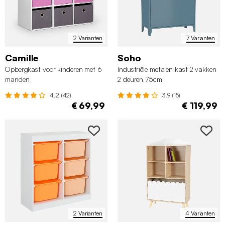
2 Varianten
7 Varianten
Camille
Soho
Opbergkast voor kinderen met 6
Industriële metalen kast 2 vakken
manden
2 deuren 75cm
4.2 (42)
3.9 (15)
€ 69,99
€ 119,99
2 Varianten
4 Varianten