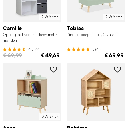
2 Varianten
2 Varianten
Camille
Tobias
Opbergkast voor kinderen met 4
Kinderopbergmeubel, 2 vakken
manden
4.3 (44)
5 (4)
€ 69,99
€ 49,69
€ 69,99
3 Varianten
Azur
Bohème