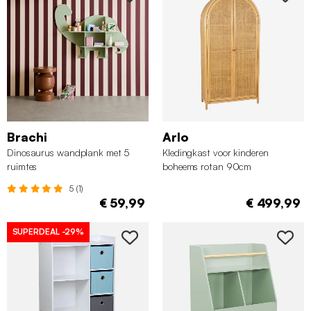
Brachi
Arlo
Dinosaurus wandplank met 5
Kledingkast voor kinderen
ruimtes
boheems rotan 90cm
5 (1)
€ 59,99
€ 499,99
SUPERDEAL
-29%