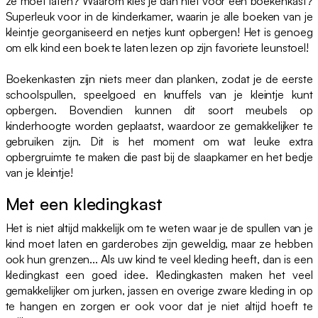
ze moet laten? Waarom kies je dan niet voor een boekenkast?
Superleuk voor in de kinderkamer, waarin je alle boeken van je
kleintje georganiseerd en netjes kunt opbergen! Het is genoeg
om elk kind een boek te laten lezen op zijn favoriete leunstoel!
Boekenkasten zijn niets meer dan planken, zodat je de eerste
schoolspullen, speelgoed en knuffels van je kleintje kunt
opbergen. Bovendien kunnen dit soort meubels op
kinderhoogte worden geplaatst, waardoor ze gemakkelijker te
gebruiken zijn. Dit is het moment om wat leuke extra
opbergruimte te maken die past bij de slaapkamer en het bedje
van je kleintje!
Met een kledingkast
Het is niet altijd makkelijk om te weten waar je de spullen van je
kind moet laten en garderobes zijn geweldig, maar ze hebben
ook hun grenzen... Als uw kind te veel kleding heeft, dan is een
kledingkast een goed idee. Kledingkasten maken het veel
gemakkelijker om jurken, jassen en overige zware kleding in op
te hangen en zorgen er ook voor dat je niet altijd hoeft te