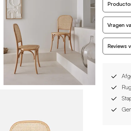
Producto
Vragen va
Reviews v
Afg
Rug
Sta
Gem