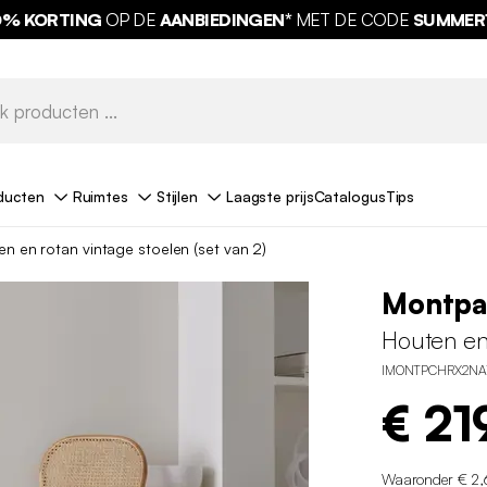
0% KORTING
OP DE
AANBIEDINGEN*
MET DE CODE
SUMMER
ducten
Ruimtes
Stijlen
Laagste prijs
Catalogus
Tips
n en rotan vintage stoelen (set van 2)
Montpa
Houten en 
IMONTPCHRX2NA
€ 21
Waaronder € 2,