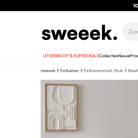
1
UITVERKOOP & SUPERDEALS
Collecties
Nieuw
Pro
sweeek
Eetkamer
Eetkamerstoel, Kruk
Houte