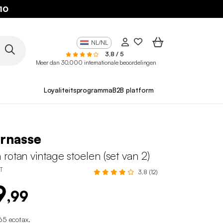
10
NL/NL
3,8 / 5
Meer dan 30.000 internationale beoordelingen
Loyaliteitsprogramma
B2B platform
rnasse
rotan vintage stoelen (set van 2)
T
3.8 (12)
9
,99
65 ecotax
.