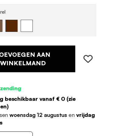
rel
OEVOEGEN AAN
WINKELMAND
rzending
g beschikbaar vanaf €
0
(
zie
den
)
ssen
woensdag 12 augustus
en
vrijdag
s