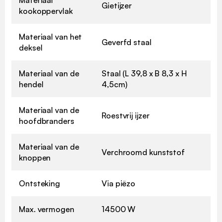
Materiaal
Gietijzer
kookoppervlak
Materiaal van het
Geverfd staal
deksel
Materiaal van de
Staal (L 39,8 x B 8,3 x H
hendel
4,5cm)
Materiaal van de
Roestvrij ijzer
hoofdbranders
Materiaal van de
Verchroomd kunststof
knoppen
Ontsteking
Via piëzo
Max. vermogen
14500 W