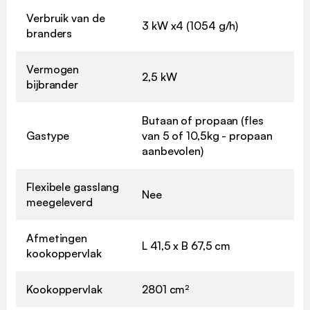
Verbruik van de
3 kW x4 (1054 g/h)
branders
Vermogen
2,5 kW
bijbrander
Butaan of propaan (fles
Gastype
van 5 of 10,5kg - propaan
aanbevolen)
Flexibele gasslang
Nee
meegeleverd
Afmetingen
L 41,5 x B 67,5 cm
kookoppervlak
Kookoppervlak
2801 cm²