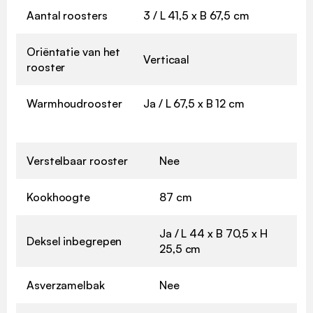
Aantal roosters
3 / L 41,5 x B 67,5 cm
Oriëntatie van het
Verticaal
rooster
Warmhoudrooster
Ja / L 67,5 x B 12 cm
Verstelbaar rooster
Nee
Kookhoogte
87 cm
Ja / L 44 x B 70,5 x H
Deksel inbegrepen
25,5 cm
Asverzamelbak
Nee