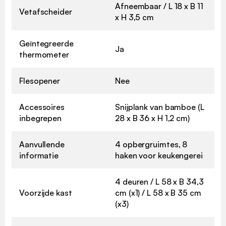
Afneembaar / L 18 x B 11
Vetafscheider
x H 3,5 cm
Geïntegreerde
Ja
thermometer
Flesopener
Nee
Accessoires
Snijplank van bamboe (L
inbegrepen
28 x B 36 x H 1,2 cm)
Aanvullende
4 opbergruimtes, 8
informatie
haken voor keukengerei
4 deuren / L 58 x B 34,3
Voorzijde kast
cm (x1) / L 58 x B 35 cm
(x3)