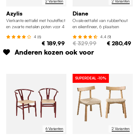
2 Varianten
2 Varianten
Azylis
Diane
Vierkante eettafel met houteffect
Ovale eettafel van rubberhout
en zwarte metalen poten voor 4
en eikenfineer, 6 plaatsen
personen
4 (6)
4.4 (9)
€ 189,99
€ 329,99
€ 280,49
Anderen kozen ook voor
SUPERDEAL
-10%
6 Varianten
2 Varianten