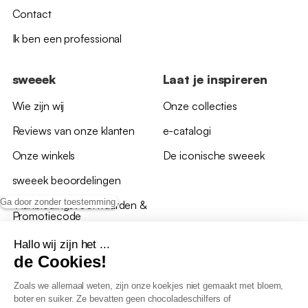
Contact
Ik ben een professional
sweeek
Laat je inspireren
Wie zijn wij
Onze collecties
Reviews van onze klanten
e-catalogi
Onze winkels
De iconische sweeek
sweeek beoordelingen
Ga door zonder toestemming
*Aanbiedingsvoorwaarden &
Promotiecode
Hallo wij zijn het ...
de Cookies!
Zoals we allemaal weten, zijn onze koekjes niet gemaakt met bloem,
boter en suiker. Ze bevatten geen chocoladeschilfers of
Algemene verkoopsvoorwaarden