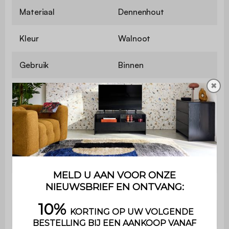
Materiaal
Dennenhout
Kleur
Walnoot
Gebruik
Binnen
✖
Garantie
2 jaar
Spiegel
L 55 x B 50 x D 3cm
Structuurdikte
3cm
Nettogewicht
3,5kg
Vorm
Organisch