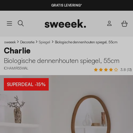
10% KORTING
OP DE
AANBIEDINGEN*
GRATIS LEVERING*
MET DE CODE
SUMMER10
sweeek
Decoratie
Spiegel
Biologische dennenhouten spiegel, 55cm
Charlie
Biologische dennenhouten spiegel, 55cm
ICHAMIR55WAL
3.8 (13)
SUPERDEAL
-15%