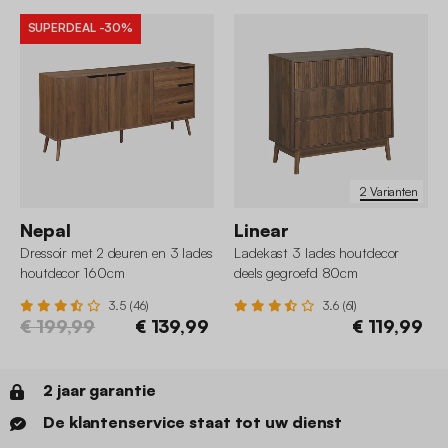
SUPERDEAL
-30%
2 Varianten
Nepal
Linear
Dressoir met 2 deuren en 3 lades
Ladekast 3 lades houtdecor
houtdecor 160cm
deels gegroefd 80cm
3.5 (46)
3.6 (61)
€ 199,99
€ 139,99
€ 119,99
2 jaar garantie
De klantenservice staat tot uw dienst