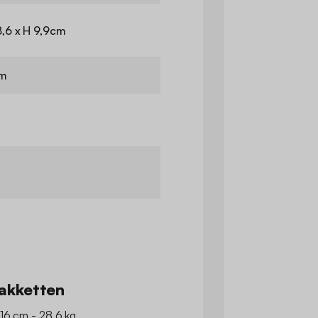
8,6 x H 9,9cm
cm
akketten
 16 cm - 28.6 kg