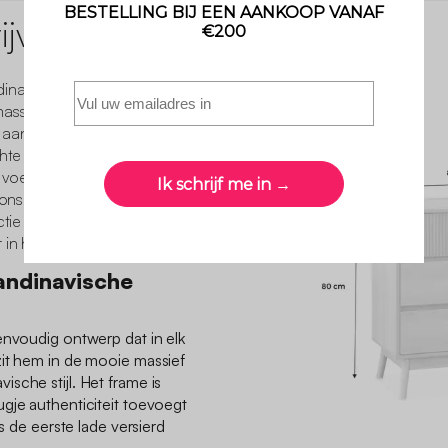
jving
dinavische charme in huis.
massief grenen en hebben
 aan de trendy
chte houtkleur van de
 voegen een vleugje
 console, boekenkast,
tie biedt je een selectie
 in huis.
andinavische
envoudig ontwerp dat in elk
zit hem in de mooie massief
sche stijl. Het frame is
gje authenticiteit toevoegt
is de eerste lade versierd