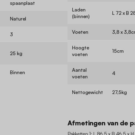
spaanplaat
Laden
L 72 x B 2
(binnen)
Naturel
Voeten
3,8 x 3,8
3
Hoogte
15cm
25 kg
voeten
Aantal
Binnen
4
voeten
Nettogewicht
27,5kg
Afmetingen van de p
Pakketten 1: L 86.5 x B 46.5 x H