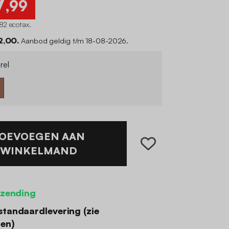
7
,99
82 ecotax
.
2,00.
Aanbod geldig t/m 18-08-2026.
rel
OEVOEGEN AAN
WINKELMAND
rzending
standaardlevering (
zie
den
)