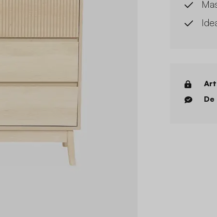
Mas
Ide
Art
De 