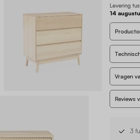
Levering tu
14 august
Producto
Technisch
Vragen va
Reviews v
3 f