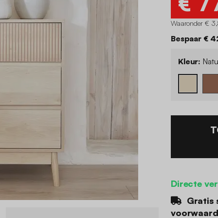
€ 7
Waaronder € 3,
Bespaar € 4
Kleur:
Natu
T
Directe ve
Gratis 
voorwaar