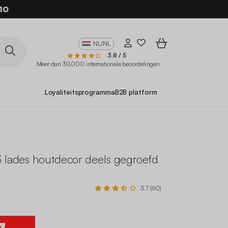
10
NL/NL
3,8 / 5
Meer dan 30.000 internationale beoordelingen
Loyaliteitsprogramma
B2B platform
3 lades houtdecor deels gegroefd
3.7 (60)