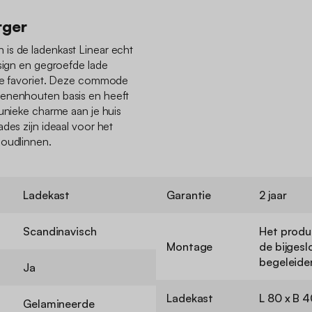
rger
is de ladenkast Linear echt
esign en gegroefde lade
uwe favoriet. Deze commode
renenhouten basis en heeft
 unieke charme aan je huis
des zijn ideaal voor het
houdlinnen.
Ladekast
Garantie
2 jaar
Scandinavisch
Het produc
Montage
de bijgesl
begeleide
Ja
Ladekast
L 80 x B 
Gelamineerde