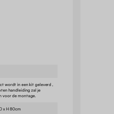
t wordt in een kit geleverd ,
oten handleiding zal je
n voor de montage.
40 x H 80cm