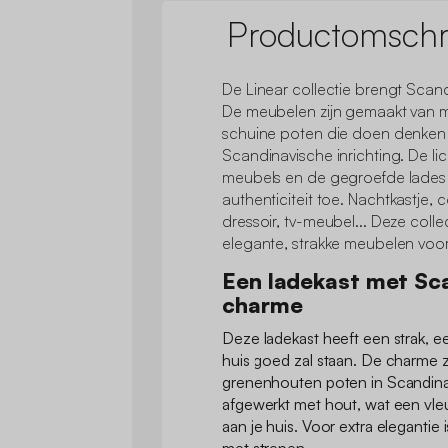
Productomschri
De Linear collectie brengt Scan
De meubelen zijn gemaakt van 
schuine poten die doen denken
Scandinavische inrichting. De li
meubels en de gegroefde lades
authenticiteit toe. Nachtkastje,
dressoir, tv-meubel... Deze collec
elegante, strakke meubelen voor
Een ladekast met Sc
charme
Deze ladekast heeft een strak, e
huis goed zal staan. De charme 
grenenhouten poten in Scandinavi
afgewerkt met hout, wat een vleu
aan je huis. Voor extra elegantie 
met strepen.