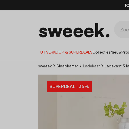
1
UITVERKOOP & SUPERDEALS
Collecties
Nieuw
Pro
sweeek
Slaapkamer
Ladekast
Ladekast 3 
SUPERDEAL
-35%