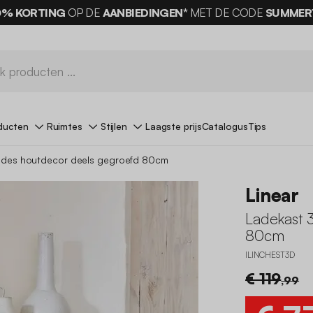
0% KORTING
OP DE
AANBIEDINGEN*
MET DE CODE
SUMMER
ducten
Ruimtes
Stijlen
Laagste prijs
Catalogus
Tips
lades houtdecor deels gegroefd 80cm
Linear
Ladekast 
80cm
ILINCHEST3D
€ 119
,99