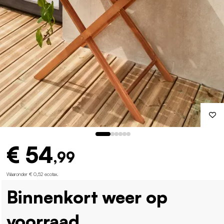
€ 54
,99
Waaronder € 0,52 ecotax
.
Binnenkort weer op
voorraad