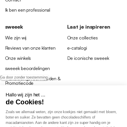
Ik ben een professional
sweeek
Laat je inspireren
Wie zijn wij
Onze collecties
Reviews van onze klanten
e-catalogi
Onze winkels
De iconische sweeek
sweeek beoordelingen
Ga door zonder toestemming
*Aanbiedingsvoorwaarden &
Promotiecode
Hallo wij zijn het ...
de Cookies!
Zoals we allemaal weten, zijn onze koekjes niet gemaakt met bloem,
boter en suiker. Ze bevatten geen chocoladeschilfers of
Algemene verkoopsvoorwaarden
macadamianoten. Aan de andere kant zijn ze super handig om je
AV loyaliteitsprogramma