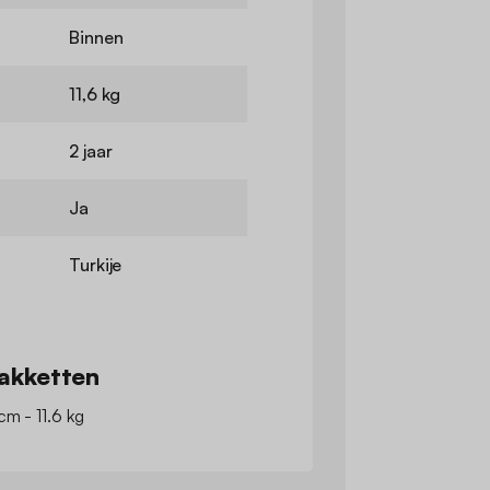
Binnen
11,6 kg
2 jaar
Ja
Turkije
akketten
cm - 11.6 kg