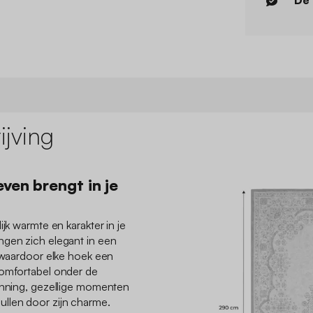
jving
ven brengt in je
ijk warmte en karakter in je
ngen zich elegant in een
, waardoor elke hoek een
comfortabel onder de
panning, gezellige momenten
llen door zijn charme.