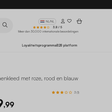
NL/NL
3,8 / 5
Meer dan 30.000 internationale beoordelingen
Loyaliteitsprogramma
B2B platform
nenkleed met roze, rood en blauw
3 (1)
9
,99