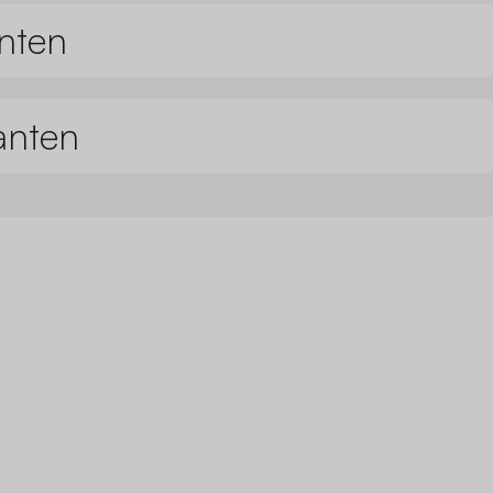
nten
anten