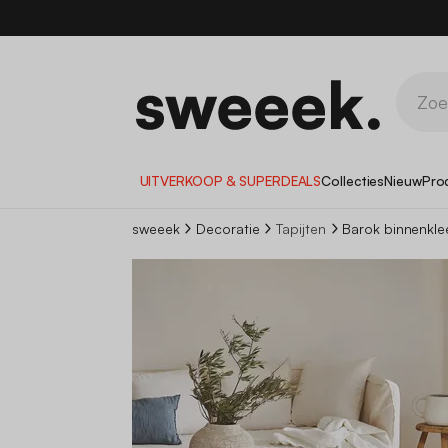
UITVERKOOP & SUPERDEALS
Collecties
Nieuw
Pro
sweeek
Decoratie
Tapijten
Barok binnenkle