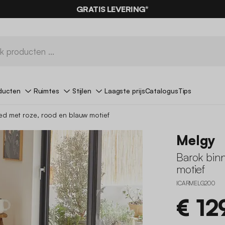
GRATIS LEVERING*
ducten
Ruimtes
Stijlen
Laagste prijs
Catalogus
Tips
ed met roze, rood en blauw motief
Melgy
Barok bin
motief
ICARMELG200
€ 12