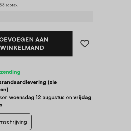
53 ecotax
.
OEVOEGEN AAN
WINKELMAND
rzending
standaardlevering (
zie
den
)
ssen
woensdag 12 augustus
en
vrijdag
s
mschrijving