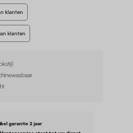
n klanten
an klanten
kstijl
hinewasbaar
ht
ikel garantie 2 jaar
klantenservice staat tot uw dienst