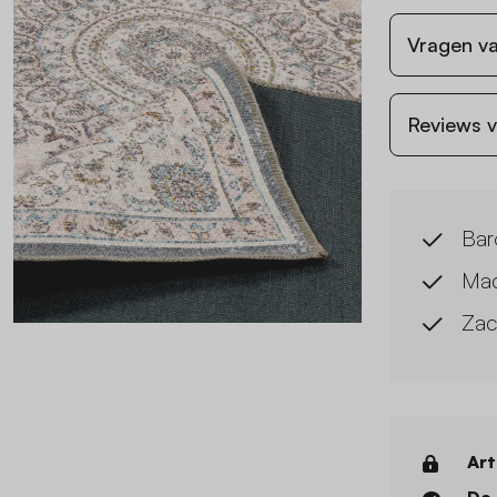
Vragen va
Reviews v
Baro
Mac
Zac
Art
De 