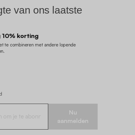
gte van ons laatste
g 10% korting
iet te combineren met andere lopende
en.
jd
Nu
aanmelden