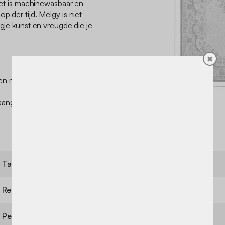
 het is machinewasbaar en
p der tijd. Melgy is niet
ugje kunst en vreugde die je
✖
en met een vochtige doek.
 aangeraden een
Tapijt
Poolhoogte
Rechthoek
Model
Perzisch
Dichtheid