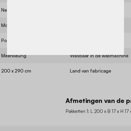
Nee
Gebruik
Motieven
Gewicht
Polyester
Garantie
Meerkleurig
Wasbaar in de wasmachine
200 x 290 cm
Land van fabricage
Afmetingen van de p
Pakketten 1: L 200 x B 17 x H 17 