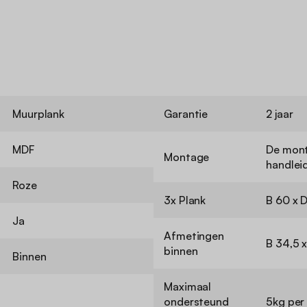
Muurplank
Garantie
2 jaar
MDF
De mont
Montage
handlei
Roze
3x Plank
B 60 x 
Ja
Afmetingen
B 34,5 x
binnen
Binnen
Maximaal
ondersteund
5kg per