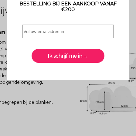
jving
an een wolk
 om in een georganiseerde
et van 3 wolkvormige
rp voegt een vleugje
 kleur past bij elke
 praktische opbergruimte
 de boeken van je kind en
tnodigende omgeving.
 inbegrepen bij de planken.