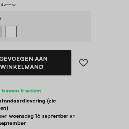
34 ecotax
.
e
OEVOEGEN AAN
WINKELMAND
 binnen 5 weken
standaardlevering (
zie
den
)
ssen
woensdag 16 september
en
 september