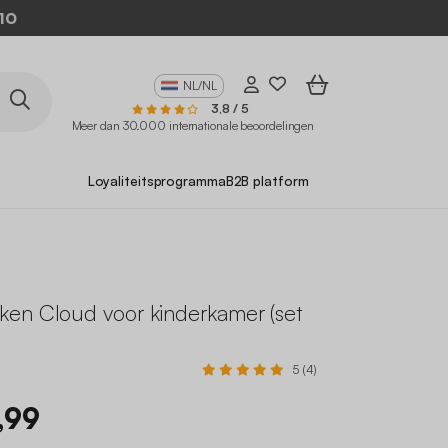
10
NL/NL
3,8 / 5
Meer dan 30.000 internationale beoordelingen
Loyaliteitsprogramma
B2B platform
)
en Cloud voor kinderkamer (set
5 (4)
,99