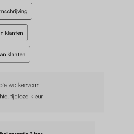
mschrijving
n klanten
an klanten
ie wolkenvorm
te, tijdloze kleur
ikel garantie 2 jaar