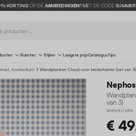
0% KORTING
OP DE
AANBIEDINGEN*
MET DE CODE
SUMMER
ducten
Ruimtes
Stijlen
Laagste prijs
Catalogus
Tips
erkast, boekenkast
Wandplanken Cloud voor kinderkamer (set van 3
Nephos
Wandplank
van 3)
IKNESHELFX3PK
€ 49