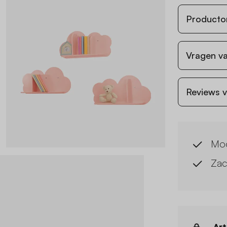
Producto
Vragen va
Reviews v
Moo
Zach
Art