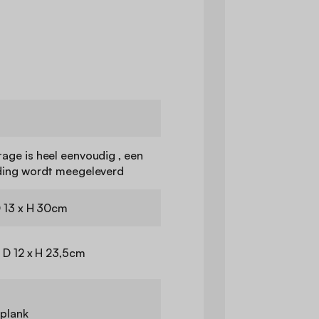
age is heel eenvoudig , een
ding wordt meegeleverd
D 13 x H 30cm
 D 12 x H 23,5cm
 plank