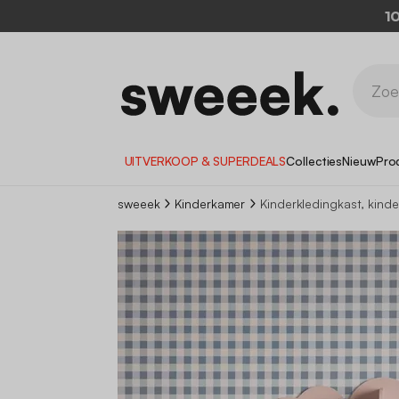
1
UITVERKOOP & SUPERDEALS
Collecties
Nieuw
Pro
sweeek
Kinderkamer
Kinderkledingkast, kind