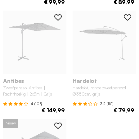
€ 99,99
€ 89,99
Antibes
Hardelot
Zweefparasol Antibes |
Hardelot, ronde zweefparasol
Rechthoekig | 2x3m | Grijs
Ø350cm, grijs
4 (105)
3.2 (110)
€ 149,99
€ 79,99
Nieuw