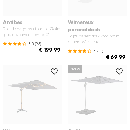
Antibes
Wimereux
Rechthoekige zweefparasol 3x4m
parasoldoek
grijs, opvouwbaar en 360°
Grijze parasoldoek voor 3x4m
parasol Wimereux
3.8 (166)
€ 199,99
3.9 (11)
€ 69,99
Nieuw