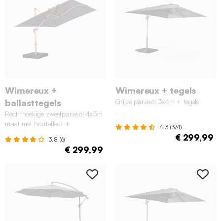
Wimereux +
Wimereux + tegels
ballasttegels
Grijze parasol 3x4m + tegels
Rechthoekige zweefparasol 4x3m
mast met houteffect +
4.3 (374)
ballasttegels grijs
€ 299,99
3.8 (6)
€ 299,99