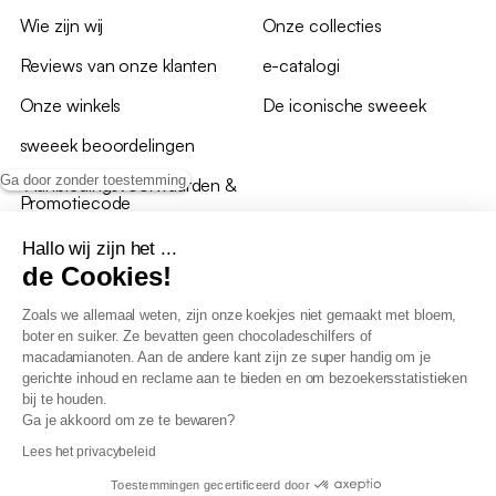
Wie zijn wij
Onze collecties
Reviews van onze klanten
e-catalogi
Onze winkels
De iconische sweeek
sweeek beoordelingen
Ga door zonder toestemming
*Aanbiedingsvoorwaarden &
Promotiecode
Hallo wij zijn het ...
de Cookies!
Zoals we allemaal weten, zijn onze koekjes niet gemaakt met bloem,
boter en suiker. Ze bevatten geen chocoladeschilfers of
Algemene verkoopsvoorwaarden
macadamianoten. Aan de andere kant zijn ze super handig om je
AV loyaliteitsprogramma
gerichte inhoud en reclame aan te bieden en om bezoekersstatistieken
Beleid persoonsgegevens
bij te houden.
Verkoopsvoorwaarden voor B2B
Ga je akkoord om ze te bewaren?
Verklaring inzake toegankelijkheid
Lees het privacybeleid
Toestemmingen gecertificeerd door