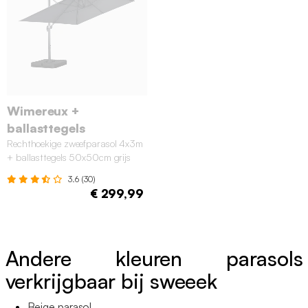
Wimereux +
ballasttegels
Rechthoekige zweefparasol 4x3m
+ ballasttegels 50x50cm grijs
3.6 (30)
€ 299,99
Andere kleuren parasols
verkrijgbaar bij sweeek
Beige parasol