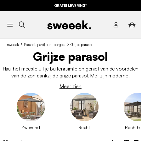
GRATIS LEVERING*
sweeek
Parasol, paviljoen, pergola
Grijze parasol
Grijze parasol
Haal het meeste uit je buitenruimte en geniet van de voordelen
van de zon dankzij de grijze parasol. Met zijn moderne,
elegante kleur staat hij zeker goed op je terras! Je vindt
Meer zien
verschillende modellen grijze parasols in onze catalogus. Van
de rechte parasol tot het
gebogen model
, van het vierkante
doek tot het ronde doek, je vindt zeker je toekomstige
parasol
tegen de beste prijs
!
Zwevend
Recht
Rechth