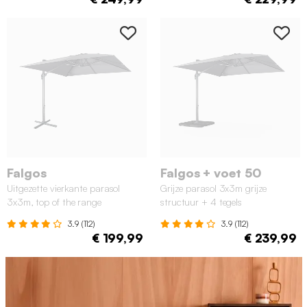
Falgos
Falgos + voet 50
Uitgezette vierkante parasol
Grijze parasol 3x3m grijze
3x3m, top of the range
structuur + 4 tegels
3.9 (112)
3.9 (112)
€ 199,99
€ 239,99