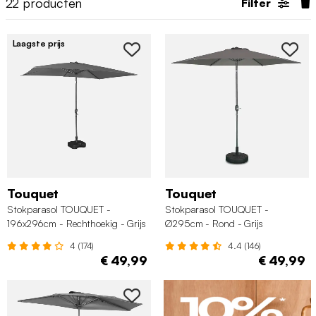
22
producten
Filter
Laagste prijs
Touquet
Touquet
Stokparasol TOUQUET -
Stokparasol TOUQUET -
196x296cm - Rechthoekig - Grijs
Ø295cm - Rond - Grijs
4 (174)
4.4 (146)
€ 49,99
€ 49,99