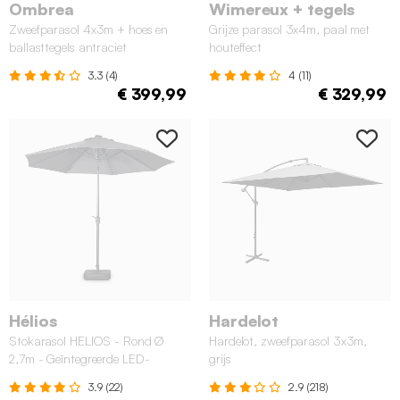
Ombrea
Wimereux + tegels
Zweefparasol 4x3m + hoes en
Grijze parasol 3x4m, paal met
ballasttegels antraciet
houteffect
3.3 (4)
4 (11)
€ 399,99
€ 329,99
Hélios
Hardelot
Stokarasol HELIOS - Rond Ø
Hardelot, zweefparasol 3x3m,
2,7m - Geïntegreerde LED-
grijs
verlichting - Grijs
3.9 (22)
2.9 (218)