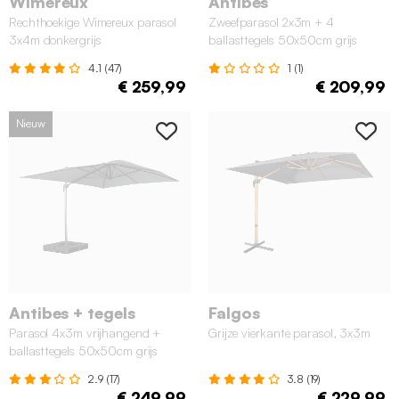
Wimereux
Antibes
Rechthoekige Wimereux parasol
Zweefparasol 2x3m + 4
3x4m donkergrijs
ballasttegels 50x50cm grijs
4.1 (47)
1 (1)
€ 259,99
€ 209,99
Nieuw
Antibes + tegels
Falgos
Parasol 4x3m vrijhangend +
Grijze vierkante parasol, 3x3m
ballasttegels 50x50cm grijs
2.9 (17)
3.8 (19)
€ 249,99
€ 229,99