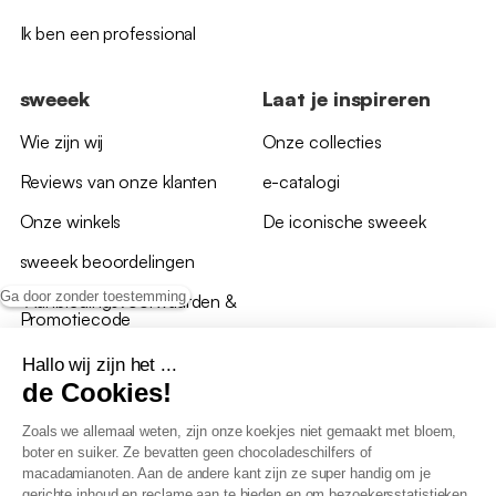
Ik ben een professional
sweeek
Laat je inspireren
Wie zijn wij
Onze collecties
Reviews van onze klanten
e-catalogi
Onze winkels
De iconische sweeek
sweeek beoordelingen
Ga door zonder toestemming
*Aanbiedingsvoorwaarden &
Promotiecode
Hallo wij zijn het ...
de Cookies!
Zoals we allemaal weten, zijn onze koekjes niet gemaakt met bloem,
boter en suiker. Ze bevatten geen chocoladeschilfers of
Algemene verkoopsvoorwaarden
macadamianoten. Aan de andere kant zijn ze super handig om je
AV loyaliteitsprogramma
gerichte inhoud en reclame aan te bieden en om bezoekersstatistieken