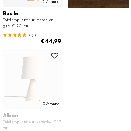
2 Varianten
Basile
Tafellamp interieur, metaal en
glas, Ø 20 cm
5 (2)
€ 44,99
3 Varianten
Alban
Tafellamp interieur, keramiek Ø 13
cm