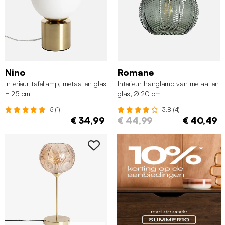
Nino
Romane
Interieur tafellamp, metaal en glas
Interieur hanglamp van metaal en
H 25 cm
glas, Ø 20 cm
5 (1)
3.8 (4)
€ 34,99
€ 44,99
€ 40,49