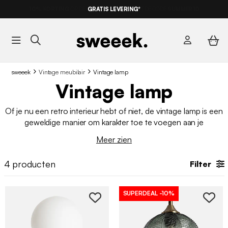
GRATIS LEVERING*
sweeek
Vintage meubilair
Vintage lamp
Vintage lamp
Of je nu een retro interieur hebt of niet, de vintage lamp is een
geweldige manier om karakter toe te voegen aan je
interieurdecoratie. Lampen van metaal, glas of keramiek,
Meer zien
ontdek onze verschillende modellen van
binnenverlichting
en
kies degene die een unieke sfeer aan je interieur zal geven.
4
producten
Filter
SUPERDEAL
-10%