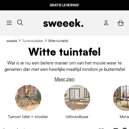
GRATIS LEVERING*
sweeek
Tuinmeubelen
Witte tuintafel
Witte tuintafel
Wat is er nu een betere manier om van het mooie weer te
genieten dan met een heerlijke maaltijd rondom je buitentafel
op het terras of balkon? Een witte tuintafel is ideaal voor
Meer zien
zomerse lunches en diners. Bekijk onze selectie witte tuintafels
tegen de beste prijzen.
Tuinset tafel + stoelen
Uitbreidbaar
Meta