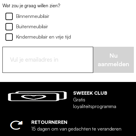
Wat zou je graag willen zien?
Binnenmeubilair
Buitenmeubilair
Kindermeubilair en vrije tijd
Nu
aanmelden
SWEEEK CLUB
Gratis
loyaliteitsprogramma
RETOURNEREN
15 dagen om van gedachten te veranderen