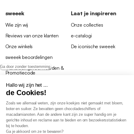
sweeek
Laat je inspireren
Wie zijn wij
Onze collecties
Reviews van onze klanten
e-catalogi
Onze winkels
De iconische sweeek
sweeek beoordelingen
Ga door zonder toestemming
*Aanbiedingsvoorwaarden &
Promotiecode
Hallo wij zijn het ...
de Cookies!
Zoals we allemaal weten, zijn onze koekjes niet gemaakt met bloem,
boter en suiker. Ze bevatten geen chocoladeschilfers of
Algemene verkoopsvoorwaarden
macadamianoten. Aan de andere kant zijn ze super handig om je
AV loyaliteitsprogramma
gerichte inhoud en reclame aan te bieden en om bezoekersstatistieken
Beleid persoonsgegevens
bij te houden.
Verkoopsvoorwaarden voor B2B
Ga je akkoord om ze te bewaren?
Verklaring inzake toegankelijkheid