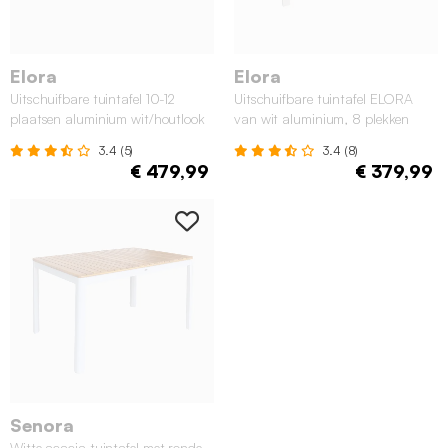
Elora
Elora
Uitschuifbare tuintafel 10-12
Uitschuifbare tuintafel ELORA
plaatsen aluminium wit/houtlook
van wit aluminium, 8 plekken
3.4 (5)
3.4 (8)
€ 479,99
€ 379,99
Senora
Witte acacia tuintafel met ronde