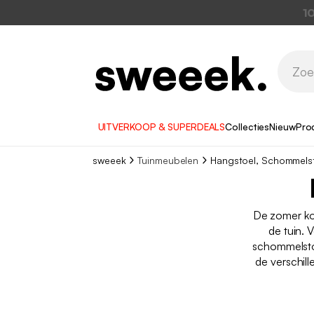
1
UITVERKOOP & SUPERDEALS
Collecties
Nieuw
Pro
sweeek
Tuinmeubelen
Hangstoel, Schommels
De zomer ko
de tuin. 
schommelsto
de verschil