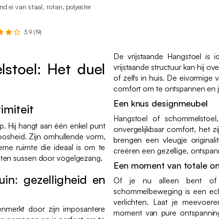
d ei van staal, rotan, polyester
3.9 (19)
De vrijstaande Hangstoel is 
stoel: Het duel
vrijstaande structuur kan hij ov
of zelfs in huis. De eivormige v
comfort om te ontspannen en je
Een knus designmeubel
imiteit
Hangstoel of schommelstoel
p. Hij hangt aan één enkel punt
onvergelijkbaar comfort, het z
loosheid. Zijn omhullende vorm,
brengen een vleugje originalit
ieme ruimte die ideaal is om te
creëren een gezellige, ontspan
aten sussen door vogelgezang.
Een moment van totale o
in: gezelligheid en
Of je nu alleen bent of 
schommelbeweging is een ech
verlichten. Laat je meevoer
nmerkt door zijn imposantere
moment van pure ontspanning