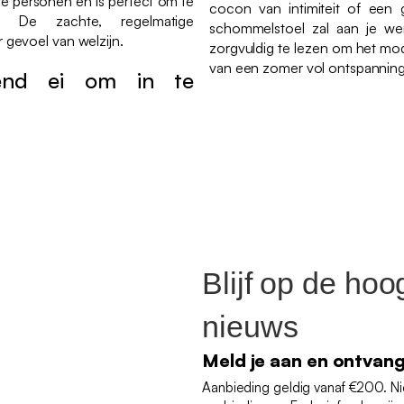
ere personen en is perfect om te
cocon van intimiteit of een 
. De zachte, regelmatige
schommelstoel zal aan je wen
gevoel van welzijn.
zorgvuldig te lezen om het mode
van een zomer vol ontspanning 
end ei om in te
Blijf op de hoo
nieuws
Meld je aan en ontvan
Aanbieding geldig vanaf €200. N