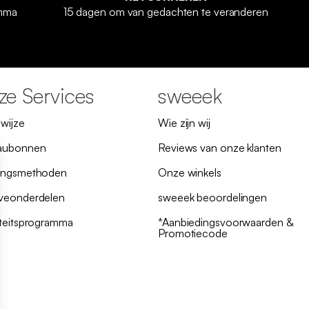
amma
15 dagen om van gedachten te veranderen
e Services
sweeek
lwijze
Wie zijn wij
aubonnen
Reviews van onze klanten
ingsmethoden
Onze winkels
veonderdelen
sweeek beoordelingen
iteitsprogramma
*Aanbiedingsvoorwaarden &
Promotiecode