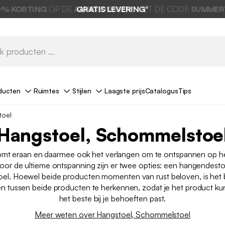
0% KORTING
OP DE
AANBIEDINGEN*
GRATIS LEVERING*
MET DE CODE
SUMMER
ducten
Ruimtes
Stijlen
Laagste prijs
Catalogus
Tips
toel
Hangstoel, Schommelstoe
mt eraan en daarmee ook het verlangen om te ontspannen op het 
Voor de ultieme ontspanning zijn er twee opties: een hangendest
el. Hoewel beide producten momenten van rust beloven, is het b
len tussen beide producten te herkennen, zodat je het product kun
het beste bij je behoeften past.
Meer weten over Hangstoel, Schommelstoel