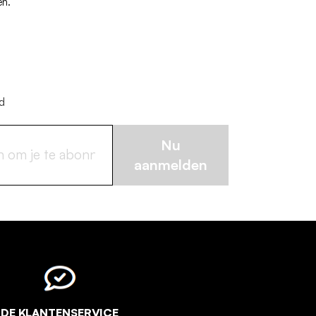
en.
jd
Nu
aanmelden
DE KLANTENSERVICE