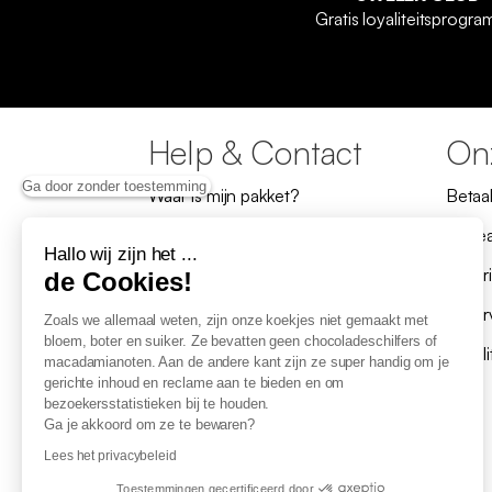
Gratis loyaliteitsprogr
Help & Contact
Onz
Ga door zonder toestemming
Waar is mijn pakket?
Betaa
Retours en herroeping
Cade
Hallo wij zijn het ...
Herroeping
Lever
de Cookies!
Mijn product is defect, ik wil het
Reser
Zoals we allemaal weten, zijn onze koekjes niet gemaakt met
repareren
bloem, boter en suiker. Ze bevatten geen chocoladeschilfers of
Loyal
macadamianoten. Aan de andere kant zijn ze super handig om je
Veelgestelde vragen
gerichte inhoud en reclame aan te bieden en om
bezoekersstatistieken bij te houden.
Contact
Ga je akkoord om ze te bewaren?
Ik ben een professional
Lees het privacybeleid
Toestemmingen gecertificeerd door