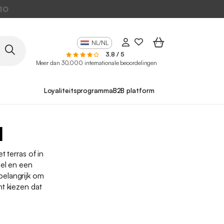
10
NL/NL
3,8 / 5
Meer dan 30.000 internationale beoordelingen
Loyaliteitsprogramma
B2B platform
l
terras of in
oel en een
elangrijk om
t kiezen dat