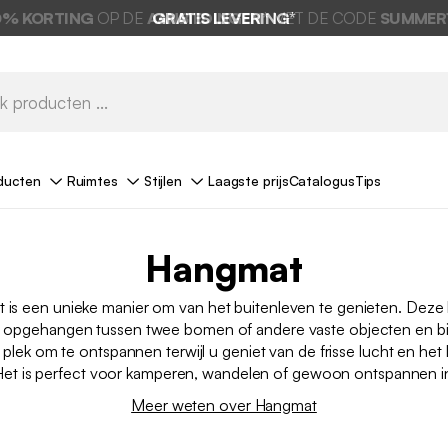
0% KORTING
OP DE
AANBIEDINGEN*
GRATIS LEVERING*
MET DE CODE
SUMMER
ducten
Ruimtes
Stijlen
Laagste prijs
Catalogus
Tips
Hangmat
 is een unieke manier om van het buitenleven te genieten. Deze
opgehangen tussen twee bomen of andere vaste objecten en b
plek om te ontspannen terwijl u geniet van de frisse lucht en he
Het is perfect voor kamperen, wandelen of gewoon ontspannen in
Meer weten over Hangmat