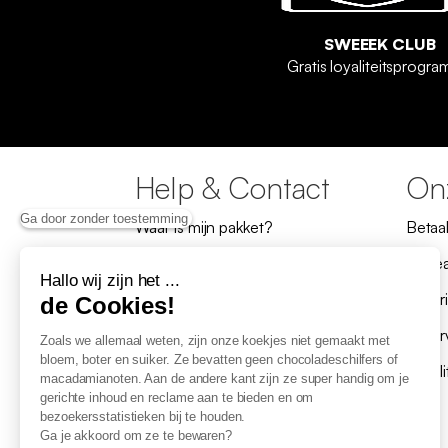
SWEEEK CLUB
Gratis loyaliteitsprogr
Help & Contact
Onz
Ga door zonder toestemming
Waar is mijn pakket?
Betaa
Retours en herroeping
Cade
Hallo wij zijn het ...
Herroeping
Lever
de Cookies!
Mijn product is defect, ik wil het
Reser
Zoals we allemaal weten, zijn onze koekjes niet gemaakt met
repareren
bloem, boter en suiker. Ze bevatten geen chocoladeschilfers of
Loyal
macadamianoten. Aan de andere kant zijn ze super handig om je
Veelgestelde vragen
gerichte inhoud en reclame aan te bieden en om
bezoekersstatistieken bij te houden.
Contact
Ga je akkoord om ze te bewaren?