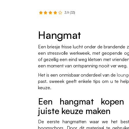
3.9 (33)
Hangmat
Een briesje frisse lucht onder de brandend
een stressvolle werkweek, met geopende o
of gezellig een eind weg kletsen met vrienden
een moment van ontspanning nooit ver weg.
Het is een onmisbaar onderdeel van de
loung
past. sweeek geeft enkele tips om u te help
keuze.
Een hangmat kopen 
juiste keuze maken
De eerste hangmatten waar we het bes
boomschors. Door dit materiaal te gebruike