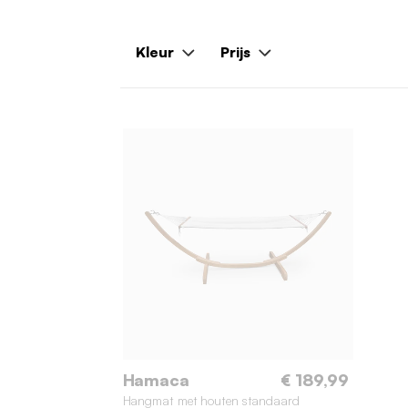
Kleur
Prijs
Hamaca
€ 189,99
Hangmat met houten standaard