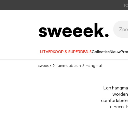
1
UITVERKOOP & SUPERDEALS
Collecties
Nieuw
Pro
sweeek
Tuinmeubelen
Hangmat
Een hangmat
worden 
comfortabele 
u heen. 