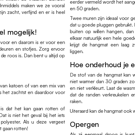
eerder vermeld wordt het aan
Inmiddels maken we ze vooral
en 50 graden.
n zacht, verfijnd en er is heel
Twee muren zijn ideaal voor ge
dat u goede pluggen gebruikt.
l mogelijk!
buiten op willen hangen, dan
elkaar natuurlijk een hele goed
voor en daarom is er voor een
krijgt de hangmat een laag z
 kleuren en stofjes. Zorg ervoor
liggen.
de roos is. Dan bent u altijd op
Hoe onderhoud je 
De stof van de hangmat kan 
niet warmer dan 30 graden zo
 van katoen of van een mix van
en niet verkleurt. Laat de was
s het zachtst en daardoor voor
dat de randen verkreukelen e
raken.
s dat het kan gaan rotten of
Uiteraard kan de hangmat ook
 is niet het geval bij het iets
polyester. Als u deze vergeet
Opergen
et gaan rotten!
Als zij eenmaal droog is ku