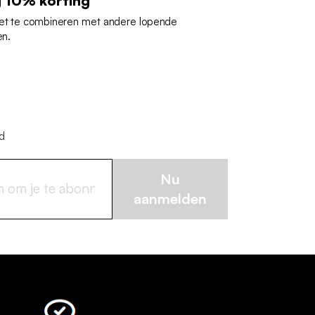
g 10% korting
iet te combineren met andere lopende
en.
jd
Nu
aanmelden