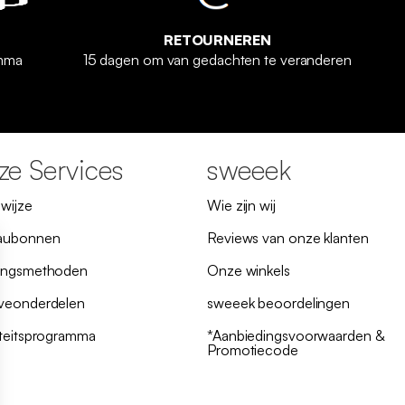
RETOURNEREN
amma
15 dagen om van gedachten te veranderen
e Services
sweeek
lwijze
Wie zijn wij
aubonnen
Reviews van onze klanten
ingsmethoden
Onze winkels
veonderdelen
sweeek beoordelingen
iteitsprogramma
*Aanbiedingsvoorwaarden &
Promotiecode