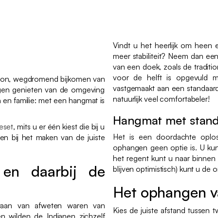
Vindt u het heerlijk om heen
meer stabiliteit? Neem dan een
van een doek, zoals de traditi
voor de helft is opgevuld 
e zon, wegdromend bijkomen van
vastgemaakt aan een standaard.
gen genieten van de omgeving
natuurlijk veel comfortabeler!
 en familie: met een hangmat is
Hangmat met stan
eset
, mits u er één kiest die bij u
Het is een doordachte oplo
en bij het maken van de juiste
ophangen geen optie is. U kunt
het regent kunt u naar binnen
en daarbij de
blijven optimistisch) kunt u de
Het ophangen v
taan van afweten waren van
Kies de juiste afstand tussen
n wilden de Indianen zichzelf