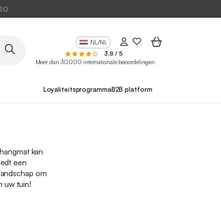
10
NL/NL
3,8 / 5
Meer dan 30.000 internationale beoordelingen
Loyaliteitsprogramma
B2B platform
 hangmat kan
iedt een
t landschap om
 uw tuin!