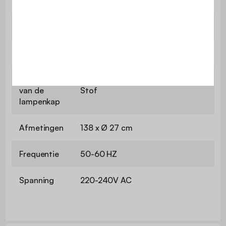
originele verpakking.
Garantie
2 jaar
Bevat hout
Nee
Materiaal
van de
Stof
lampenkap
Afmetingen
138 x Ø 27 cm
Frequentie
50-60 HZ
Spanning
220-240V AC