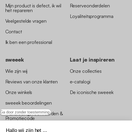
Mijn product is defect, ik wil
Reserveonderdelen
het repareren
Loyaliteitsprogramma
Veelgestelde vragen
Contact
Ik ben een professional
sweeek
Laat je inspireren
Wie zijn wij
Onze collecties
Reviews van onze klanten
e-catalogi
Onze winkels
De iconische sweeek
sweeek beoordelingen
Ga door zonder toestemming
*Aanbiedingsvoorwaarden &
Promotiecode
Hallo wij zijn het ...