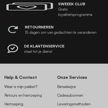
SWEEEK CLUB
Gratis
loyaliteitsprogramma
RETOURNEREN
15 dagen om van gedachten te veranderen
DE KLANTENSERVICE
staat tot je dienst
Help & Contact
Onze Services
Waar is mijn pakket?
Betaalwijze
Retours en herroeping
Cadeaubonnen
Herroeping
Leveringsmethoden