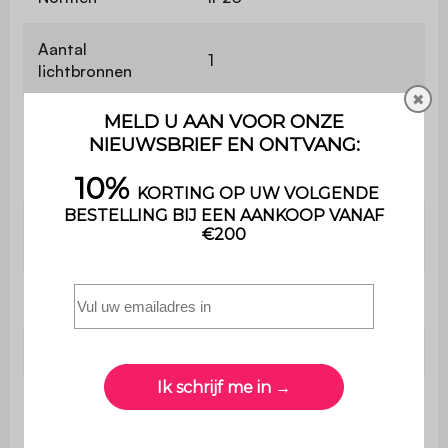
Aantal
1
lichtbronnen
✖
E27 lamp (niet
Compatibiliteit
meegeleverd)
Kabel
180 cm
lengte
Gewicht
4,5 kg
Gebruik
Binnen
Het product wordt al
Montage
gemonteerd geleverd in de