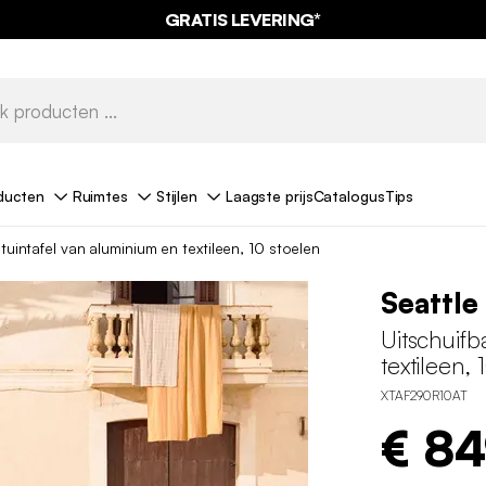
GRATIS LEVERING*
ducten
Ruimtes
Stijlen
Laagste prijs
Catalogus
Tips
tuintafel van aluminium en textileen, 10 stoelen
Seattle
Uitschuifb
textileen, 
XTAF290R10AT
€ 8