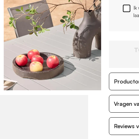
Ik
la
T
Producto
Vragen va
Reviews v