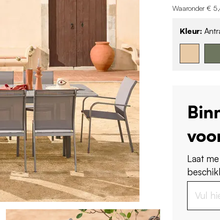
Waaronder € 5,
Kleur:
Antr
Bin
voo
Laat me
beschikb