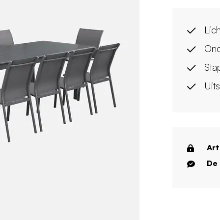
Lic
Ond
Sta
Uits
Art
De 