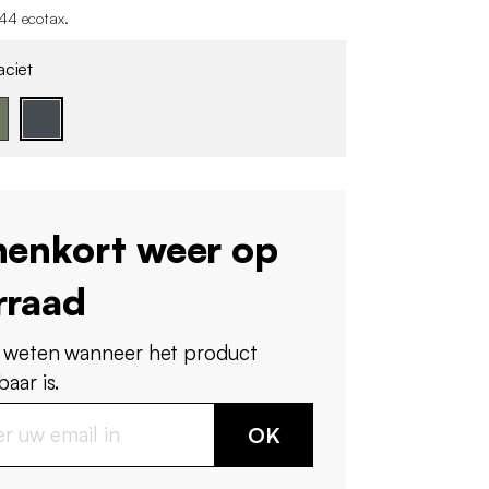
44 ecotax
.
aciet
nenkort weer op
rraad
 weten wanneer het product
aar is.
OK