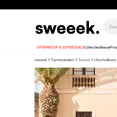
UITVERKOOP & SUPERDEALS
Collecties
Nieuw
Pro
sweeek
Tuinmeubelen
Tuinset
Uitschuifbare 