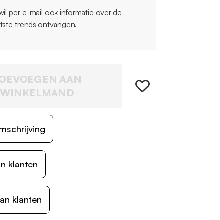
 wil per e-mail ook informatie over de
atste trends ontvangen.
OEVOEGEN AAN
WINKELMAND
mschrijving
n klanten
an klanten