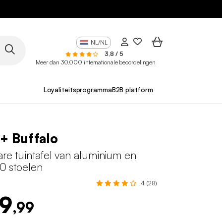
NL/NL
3,8 / 5
Meer dan 30.000 internationale beoordelingen
Loyaliteitsprogramma
B2B platform
 + Buffalo
are tuintafel van aluminium en
10 stoelen
4 (28)
49
,99