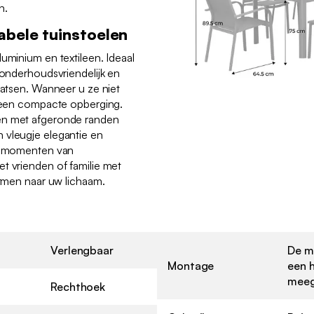
n.
abele tuinstoelen
luminium en textileen. Ideaal
 onderhoudsvriendelijk en
aatsen. Wanneer u ze niet
r een compacte opberging.
en met afgeronde randen
 vleugje elegantie en
itsmomenten van
t vrienden of familie met
ormen naar uw lichaam.
Verlengbaar
De m
Montage
een 
meeg
Rechthoek