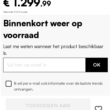
€ 1.299
,99
Waaronder € 8,13 ecotax
.
Binnenkort weer op
voorraad
Laat me weten wanneer het product beschikbaar
is.
OK
Ik wil per e-mail ook informatie over de laatste trends
ontvangen.
TOEVOEGEN AAN