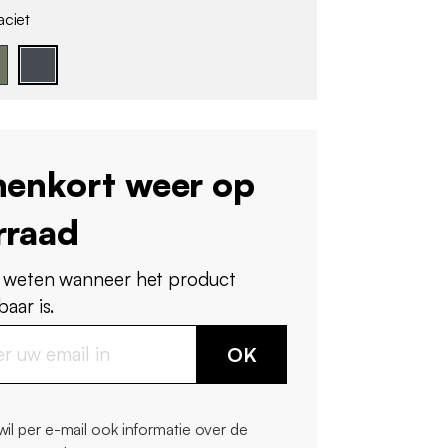
aciet
nenkort weer op
rraad
 weten wanneer het product
aar is.
OK
 wil per e-mail ook informatie over de