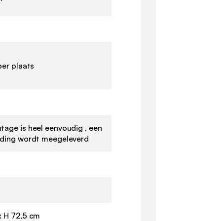
per plaats
age is heel eenvoudig , een
iding wordt meegeleverd
x H 72,5 cm