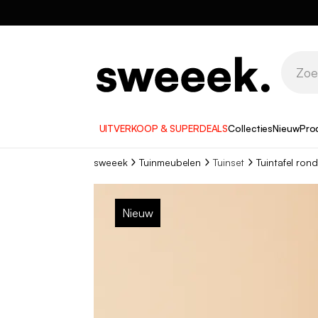
UITVERKOOP & SUPERDEALS
Collecties
Nieuw
Pro
sweeek
Tuinmeubelen
Tuinset
Tuintafel rond
Nieuw