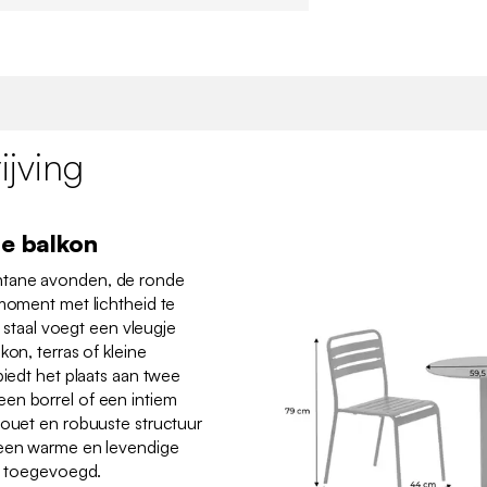
jving
je balkon
ntane avonden, de ronde
 moment met lichtheid te
in staal voegt een vleugje
kon, terras of kleine
biedt het plaats aan twee
en borrel of een intiem
houet en robuuste structuur
 een warme en levendige
dt toegevoegd.