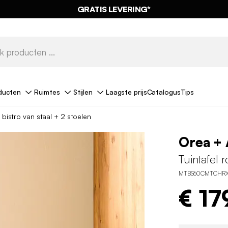
GRATIS LEVERING*
ducten
Ruimtes
Stijlen
Laagste prijs
Catalogus
Tips
 bistro van staal + 2 stoelen
Orea + 
Tuintafel 
MTBS60CMTCHRX
€ 17