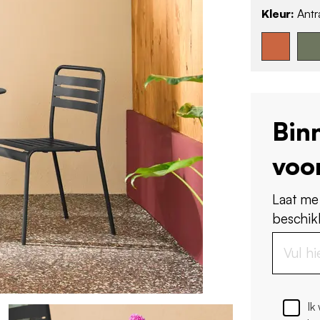
Kleur:
Antr
Bin
voo
Laat me
beschikb
Ik