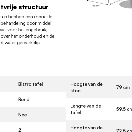
tvrije structuur
ar en hebben een robuuste
 behandeling door middel
aal voor buitengebruik,
n over het onderhoud en de
et water gemakkelijk
Bistro tafel
Hoogte van de
79 cm
stoel
Rond
Lengte van de
59,5 c
tafel
Nee
Hoogte van de
2
72,5 c