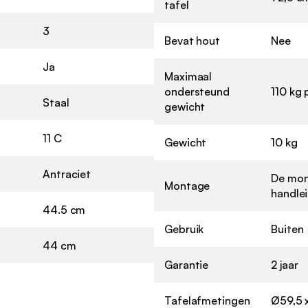
tafel
3
Bevat hout
Nee
Ja
Maximaal
ondersteund
110 kg 
Staal
gewicht
11 C
Gewicht
10 kg
Antraciet
De mont
Montage
handle
44.5 cm
Gebruik
Buiten
44 cm
Garantie
2 jaar
Tafelafmetingen
Ø59,5 