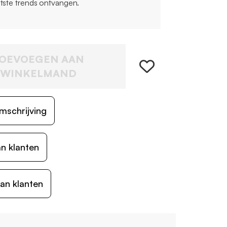
atste trends ontvangen.
OEVOEGEN AAN
WINKELMAND
mschrijving
n klanten
an klanten