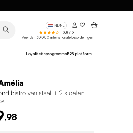
NL/NL
3,8 / 5
Meer dan 30.000 internationale beoordelingen
Loyaliteitsprogramma
B2B platform
Amélia
rond bistro van staal + 2 stoelen
2AT
9
,98