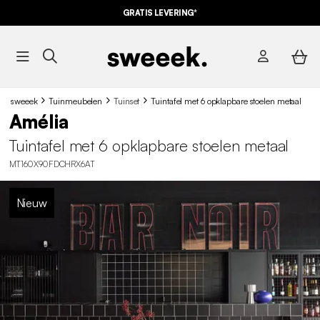
GRATIS LEVERING*
sweeek
Tuinmeubelen
Tuinset
Tuintafel met 6 opklapbare stoelen metaal
Amélia
Tuintafel met 6 opklapbare stoelen metaal
MT160X90FDCHRX6AT
Nieuw