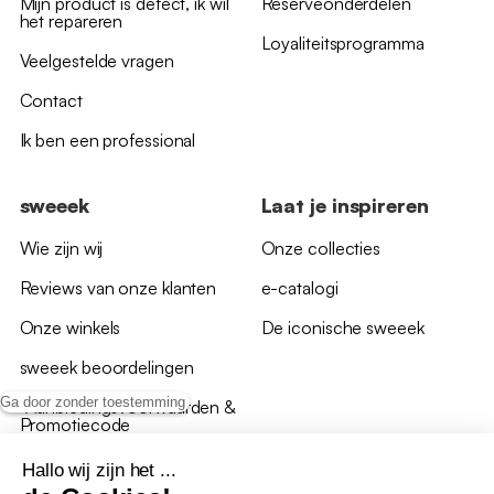
Mijn product is defect, ik wil
Reserveonderdelen
het repareren
Loyaliteitsprogramma
Veelgestelde vragen
Contact
Ik ben een professional
sweeek
Laat je inspireren
Wie zijn wij
Onze collecties
Reviews van onze klanten
e-catalogi
Onze winkels
De iconische sweeek
sweeek beoordelingen
Ga door zonder toestemming
*Aanbiedingsvoorwaarden &
Promotiecode
Hallo wij zijn het ...