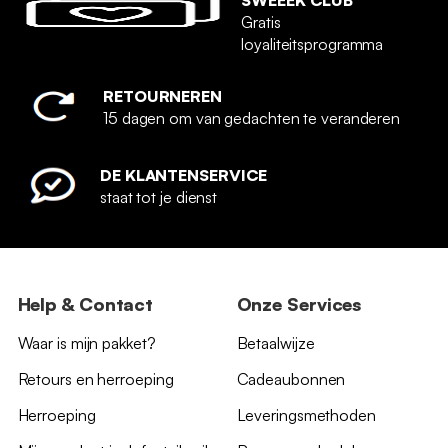
Gratis
loyaliteitsprogramma
RETOURNEREN
15 dagen om van gedachten te veranderen
DE KLANTENSERVICE
staat tot je dienst
Help & Contact
Onze Services
Waar is mijn pakket?
Betaalwijze
Retours en herroeping
Cadeaubonnen
Herroeping
Leveringsmethoden