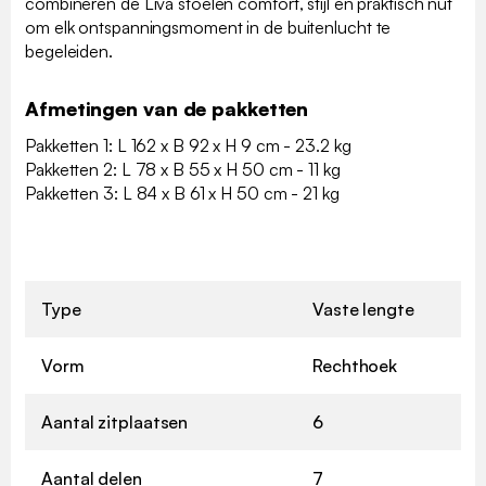
combineren de Liva stoelen comfort, stijl en praktisch nut
om elk ontspanningsmoment in de buitenlucht te
begeleiden.
Afmetingen van de pakketten
Pakketten 1: L 162 x B 92 x H 9 cm - 23.2 kg
Pakketten 2: L 78 x B 55 x H 50 cm - 11 kg
Pakketten 3: L 84 x B 61 x H 50 cm - 21 kg
Type
Vaste lengte
Vorm
Rechthoek
Aantal zitplaatsen
6
Aantal delen
7