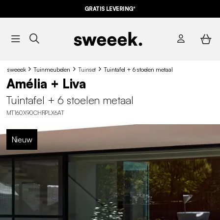
GRATIS LEVERING*
sweeek
Tuinmeubelen
Tuinset
Tuintafel + 6 stoelen metaal
Amélia + Liva
Tuintafel + 6 stoelen metaal
MT160X90CHRPLX6AT
Nieuw