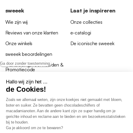
sweeek
Laat je inspireren
Wie zijn wij
Onze collecties
Reviews van onze klanten
e-catalogi
Onze winkels
De iconische sweeek
sweeek beoordelingen
Ga door zonder toestemming
*Aanbiedingsvoorwaarden &
Promotiecode
Hallo wij zijn het ...
de Cookies!
Zoals we allemaal weten, zijn onze koekjes niet gemaakt met bloem,
boter en suiker. Ze bevatten geen chocoladeschilfers of
Algemene verkoopsvoorwaarden
macadamianoten. Aan de andere kant zijn ze super handig om je
AV loyaliteitsprogramma
gerichte inhoud en reclame aan te bieden en om bezoekersstatistieken
Beleid persoonsgegevens
bij te houden.
Verkoopsvoorwaarden voor B2B
Ga je akkoord om ze te bewaren?
Verklaring inzake toegankelijkheid