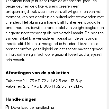
zachtheid naar je buitenruimte: de afgeronde lijnen, de
beige kleur en de dikke kussens creëren een
ontspanningshoek waar men vanzelf wil genieten van het
moment, van het ontbijt in de buitenlucht tot avonden met
vrienden. Het aluminium frame blijft licht en eenvoudig te
onderhouden, terwijl de ronde tafel van veiligheidsglas een
elegante noot toevoegt die het verschil maakt. De hoezen
zijn gemakkelijk te verwijderen, ideaal om de set zonder
moeite altijd fris en uitnodigend te houden. Deze tuinset
brengt comfort, gezelligheid en dat zachte vakantiegevoel
in huis dat een glimlach op je gezicht tovert zodra je jezelf
erin nestelt.
Afmetingen van de pakketten
Pakketten 1: L 73 x B 72 x H 62.5 cm - 13.8 kg
Pakketten 2: L 149 x B 80 x H 32.5 cm - 21.1 kg
Handleidingen
Download de handleiding