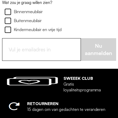
Wat zou je graag willen zien?
Binnenmeubilair
Buitenmeubilair
Kindermeubilair en vrije tijd
Nu
aanmelden
SWEEEK CLUB
Gratis
loyaliteitsprogramma
RETOURNEREN
15 dagen om van gedachten te veranderen