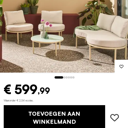
€ 599
,99
Waaronder € 2,54 ecotax
.
TOEVOEGEN AAN
WINKELMAND