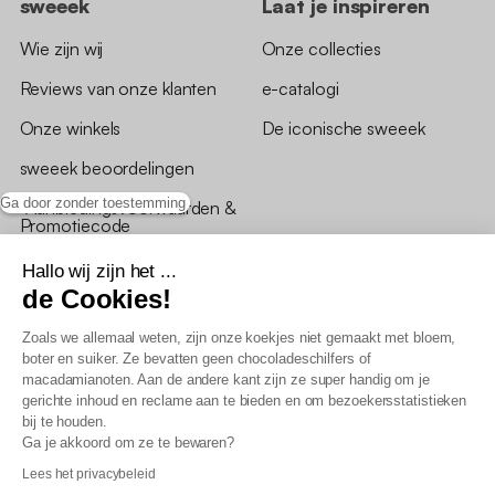
sweeek
Laat je inspireren
Wie zijn wij
Onze collecties
Reviews van onze klanten
e-catalogi
Onze winkels
De iconische sweeek
sweeek beoordelingen
Ga door zonder toestemming
*Aanbiedingsvoorwaarden &
Promotiecode
Hallo wij zijn het ...
de Cookies!
Zoals we allemaal weten, zijn onze koekjes niet gemaakt met bloem,
boter en suiker. Ze bevatten geen chocoladeschilfers of
Algemene verkoopsvoorwaarden
macadamianoten. Aan de andere kant zijn ze super handig om je
AV loyaliteitsprogramma
gerichte inhoud en reclame aan te bieden en om bezoekersstatistieken
Beleid persoonsgegevens
bij te houden.
Verkoopsvoorwaarden voor B2B
Ga je akkoord om ze te bewaren?
Verklaring inzake toegankelijkheid
Lees het privacybeleid