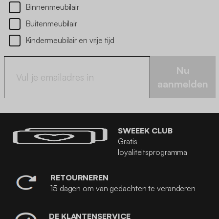
Binnenmeubilair
Buitenmeubilair
Kindermeubilair en vrije tijd
Nu
aanmelden
SWEEEK CLUB
Gratis
loyaliteitsprogramma
RETOURNEREN
15 dagen om van gedachten te veranderen
DE KLANTENSERVICE