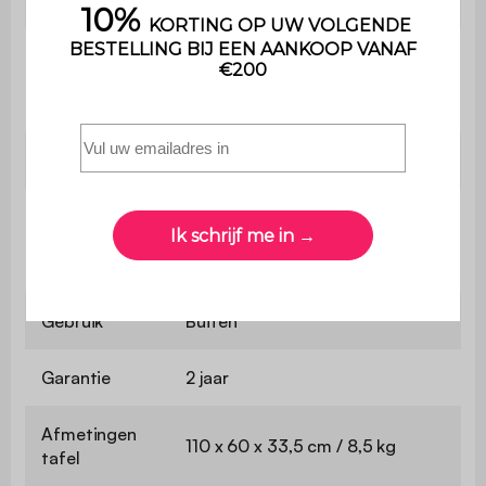
Maximaal
ondersteund
110 kg per plaats
gewicht
Gewicht
51,50 kg
De montage is heel eenvoudig ,
Montage
een handleiding wordt
meegeleverd
Gebruik
Buiten
Garantie
2 jaar
Afmetingen
110 x 60 x 33,5 cm / 8,5 kg
tafel