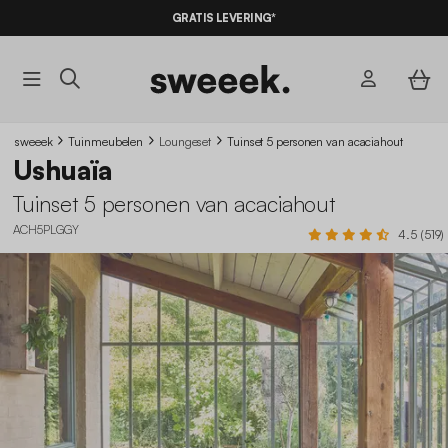
GRATIS LEVERING*
sweeek
Tuinmeubelen
Loungeset
Tuinset 5 personen van acaciahout
Ushuaïa
Tuinset 5 personen van acaciahout
ACH5PLGGY
4.5 (519)