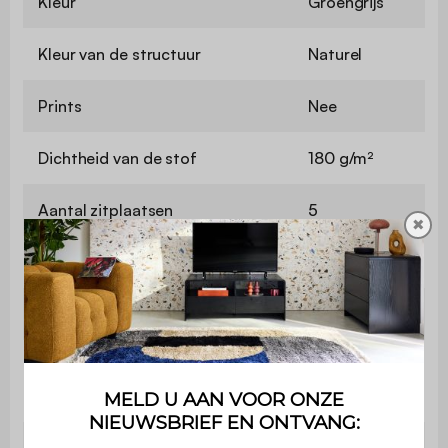
Kleur
Groengrijs
Kleur van de structuur
Naturel
Prints
Nee
Dichtheid van de stof
180 g/m²
Aantal zitplaatsen
5
✖
Aantal delen
4
Dikte van de zitting
8 cm
Lengte van de tafel
110 cm
Tafelbreedte
60 cm