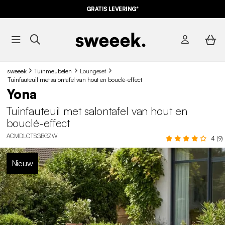
GRATIS LEVERING*
sweeek
Tuinmeubelen
Loungeset
Tuinfauteuil met salontafel van hout en bouclé-effect
Yona
Tuinfauteuil met salontafel van hout en
bouclé-effect
ACMDLCTSGBGZW
4 (9)
Nieuw