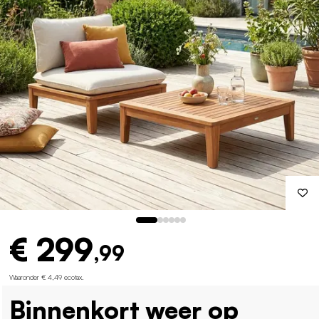
€ 299
,99
Waaronder € 4,49 ecotax
.
Binnenkort weer op