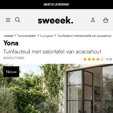
GRATIS LEVERING*
sweeek
Tuinmeubelen
Loungeset
Tuinfauteuil met salontafel van acaciahout
Yona
Tuinfauteuil met salontafel van acaciahout
ACMDLCTSGBG
4 (9)
Nieuw