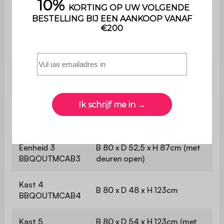
Het product wordt in een kit
geleverd , de bijgesloten
Montage
handleiding zal je begeleiden
voor de montage.
Kast 1
B 80 x D 52,5 x H 113 cm (met
BBQOUTMCAB1
deuren open)
Eenheid 2
B 80 x D 52,5 x H 69cm (met
BBQOUTMCAB2
deuren open)
Eenheid 3
B 80 x D 52,5 x H 87cm (met
BBQOUTMCAB3
deuren open)
Kast 4
B 80 x D 48 x H 123cm
BBQOUTMCAB4
Kast 5
B 80 x D 54 x H 123cm (met