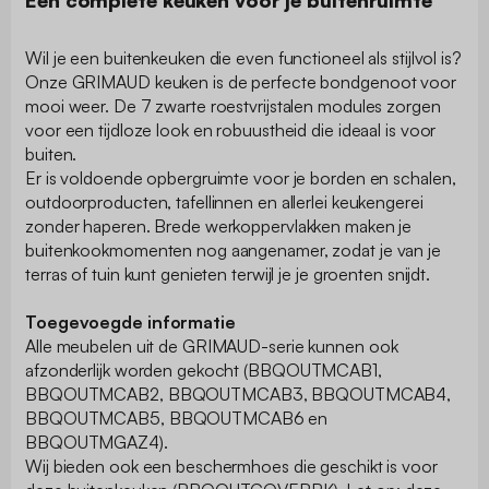
Wil je een buitenkeuken die even functioneel als stijlvol is?
Onze GRIMAUD keuken is de perfecte bondgenoot voor
mooi weer. De 7 zwarte roestvrijstalen modules zorgen
voor een tijdloze look en robuustheid die ideaal is voor
buiten.
Er is voldoende opbergruimte voor je borden en schalen,
outdoorproducten, tafellinnen en allerlei keukengerei
zonder haperen. Brede werkoppervlakken maken je
buitenkookmomenten nog aangenamer, zodat je van je
terras of tuin kunt genieten terwijl je je groenten snijdt.
Toegevoegde informatie
Alle meubelen uit de GRIMAUD-serie kunnen ook
afzonderlijk worden gekocht (BBQOUTMCAB1,
BBQOUTMCAB2, BBQOUTMCAB3, BBQOUTMCAB4,
BBQOUTMCAB5, BBQOUTMCAB6 en
BBQOUTMGAZ4).
Wij bieden ook een beschermhoes die geschikt is voor