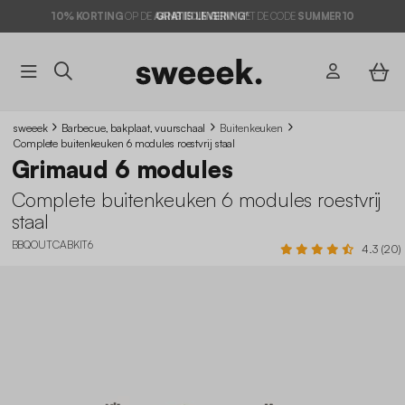
10% KORTING
OP DE
AANBIEDINGEN*
GRATIS LEVERING*
MET DE CODE
SUMMER10
sweeek
Barbecue, bakplaat, vuurschaal
Buitenkeuken
Complete buitenkeuken 6 modules roestvrij staal
Grimaud 6 modules
Complete buitenkeuken 6 modules roestvrij
staal
BBQOUTCABKIT6
4.3 (20)