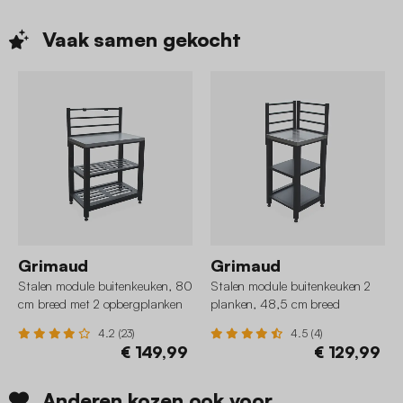
Vaak samen
gekocht
Grimaud
Grimaud
Stalen module buitenkeuken, 80
Stalen module buitenkeuken 2
cm breed met 2 opbergplanken
planken, 48,5 cm breed
4.2 (23)
4.5 (4)
€ 149,99
€ 129,99
Anderen kozen ook voor