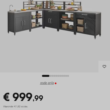
rode prijs
€ 999
,99
Waaronder € 1,82 ecotax
.