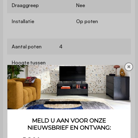
Draaggreep
Nee
Installatie
Op poten
Aantal poten
4
Hoogte tussen
✖
de poten en de
10 cm
onderste plank
Aantal
6
pakketten
Gebruik
Buiten
Collectie
Grimaud