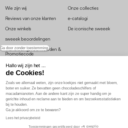
Wie zijn wij
Onze collecties
Reviews van onze klanten
e-catalogi
Onze winkels
De iconische sweeek
sweeek beoordelingen
Ga door zonder toestemming
*Aanbiedingsvoorwaarden &
Promotiecode
Hallo wij zijn het ...
de Cookies!
Zoals we allemaal weten, zijn onze koekjes niet gemaakt met bloem,
boter en suiker. Ze bevatten geen chocoladeschilfers of
Algemene verkoopsvoorwaarden
macadamianoten. Aan de andere kant zijn ze super handig om je
AV loyaliteitsprogramma
gerichte inhoud en reclame aan te bieden en om bezoekersstatistieken
Beleid persoonsgegevens
bij te houden.
Verkoopsvoorwaarden voor B2B
Ga je akkoord om ze te bewaren?
Verklaring inzake toegankelijkheid
Lees het privacybeleid
Toestemmingen gecertificeerd door