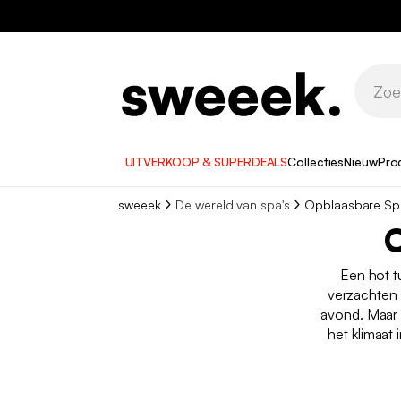
UITVERKOOP & SUPERDEALS
Collecties
Nieuw
Pro
sweeek
De wereld van spa's
Opblaasbare Sp
O
Een hot tu
verzachten 
avond. Maar 
het klimaat