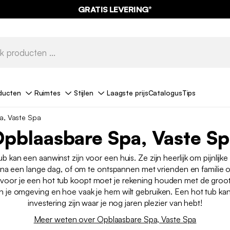
GRATIS LEVERING*
ducten
Ruimtes
Stijlen
Laagste prijs
Catalogus
Tips
a, Vaste Spa
pblaasbare Spa, Vaste S
b kan een aanwinst zijn voor een huis. Ze zijn heerlijk om pijnlijke
na een lange dag, of om te ontspannen met vrienden en familie 
voor je een hot tub koopt moet je rekening houden met de groott
 in je omgeving en hoe vaak je hem wilt gebruiken. Een hot tub k
investering zijn waar je nog jaren plezier van hebt!
Meer weten over Opblaasbare Spa, Vaste Spa