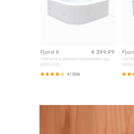
Fjord 6
€ 399,99
Fjor
Vierkante 6-persoons opblaasbare spa
Vierka
MSPA LITE
MSPA 
4.1 (326)