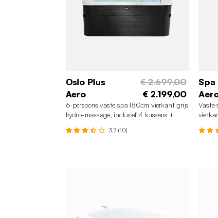
Oslo Plus
€ 2.699,00
Spa 
Aero
€ 2.199,00
Aero
6-persoons vaste spa 180cm vierkant grijs
Vaste 
hydro-massage, inclusief 4 kussens +
vierka
afdekzeil
afdekz
3.7 (10)