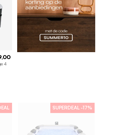
9,00
ge 4
DEAL
SUPERDEAL
-17%