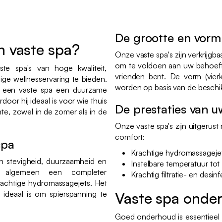
De grootte en vorm
n vaste spa?
Onze vaste spa's zijn verkrijgba
om te voldoen aan uw behoefte
te spa's van hoge kwaliteit,
vrienden bent. De vorm (vier
e wellnesservaring te bieden.
worden op basis van de beschikb
is een vaste spa een duurzame
rdoor hij ideaal is voor wie thuis
De prestaties van u
te, zowel in de zomer als in de
Onze vaste spa's zijn uitgerus
comfort:
spa
Krachtige hydromassageje
 stevigheid, duurzaamheid en
Instelbare temperatuur to
t algemeen een completer
Krachtig filtratie- en des
rachtige hydromassagejets. Het
e ideaal is om spierspanning te
Vaste spa onde
Goed onderhoud is essentieel 