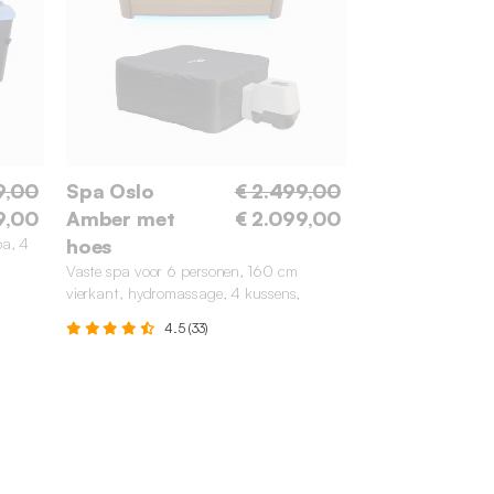
9,00
Spa Oslo
€ 2.499,00
9,00
Amber met
€ 2.099,00
pa, 4
hoes
Vaste spa voor 6 personen, 160 cm
vierkant, hydromassage, 4 kussens,
afdekzeil + thermische hoes
4.5 (33)