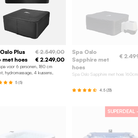
Oslo Plus
€ 2.549,00
Spa Oslo
€ 2.49
 met hoes
€ 2.249,00
Sapphire met
spa voor 6 personen, 180 cm
hoes
nt, hydromassage, 4 kussens,
Spa Oslo Sapphire met hoes 160cm
eil + thermische hoes
5 (5)
4.5 (33)
SUPERDEAL