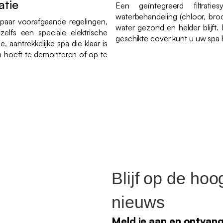
atie
Een geïntegreerd filtrati
waterbehandeling (chloor, broo
n paar voorafgaande regelingen,
water gezond en helder blijft.
zelfs een speciale elektrische
geschikte cover kunt u uw spa h
le, aantrekkelijke spa die klaar is
em hoeft te demonteren of op te
Blijf op de hoo
nieuws
Meld je aan en ontvan