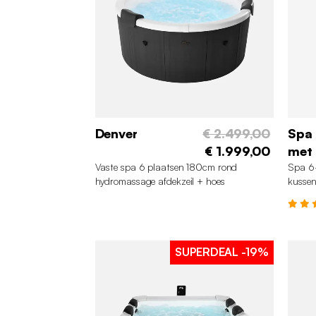
Denver
€ 2.499,00
Spa
€ 1.999,00
met
Vaste spa 6 plaatsen 180cm rond
Spa 6
hydromassage afdekzeil + hoes
kussen
SUPERDEAL
-19%