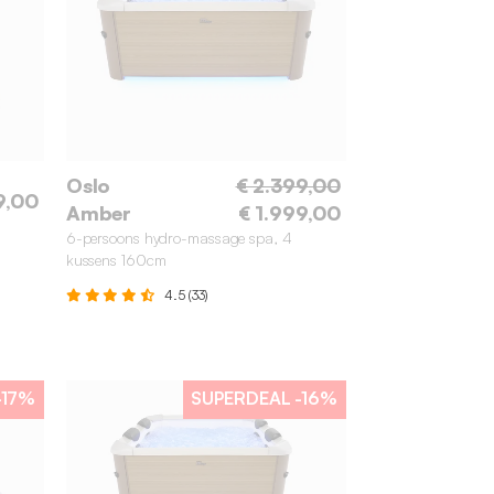
Oslo
€ 2.399,00
9,00
Amber
€ 1.999,00
6-persoons hydro-massage spa, 4
kussens 160cm
4.5 (33)
-17%
SUPERDEAL
-16%