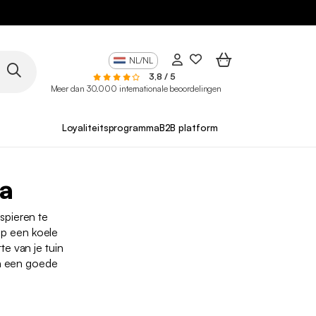
NL/NL
3,8 / 5
Meer dan 30.000 internationale beoordelingen
Loyaliteitsprogramma
B2B platform
pa
 spieren te
op een koele
e van je tuin
an een goede