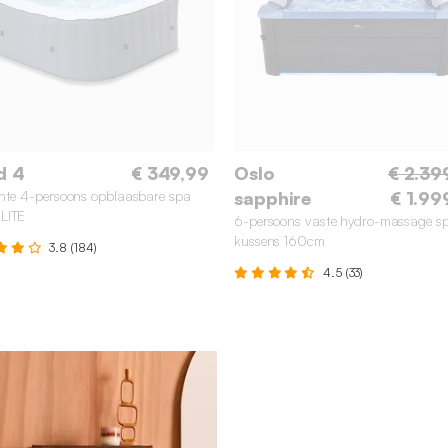
d 4
€ 349,99
Oslo
€ 2.39
nte 4-persoons opblaasbare spa
sapphire
€ 1.99
LITE
6-persoons vaste hydro-massage s
kussens 160cm
3.8 (184)
4.5 (33)