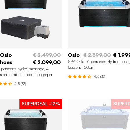
 Oslo
€ 2.499,00
Oslo
€ 2.399,00
€ 1.99
 hoes
€ 2.099,00
SPA Oslo- 6 personen Hydromassa
kussens 160cm
-persoons hydro-massage, 4
s en termische hoes inbegrepen
4.5 (33)
4.5 (33)
SUPERDEAL
-12%
SUPER