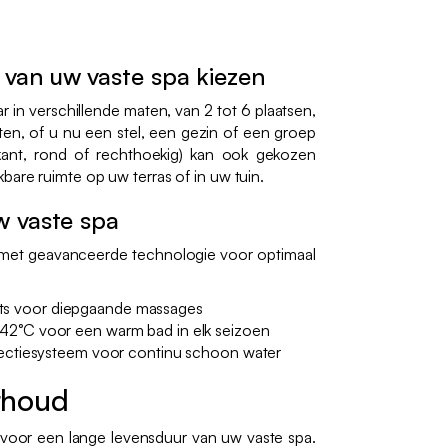
 van uw vaste spa kiezen
ar in verschillende maten, van 2 tot 6 plaatsen,
n, of u nu een stel, een gezin of een groep
kant, rond of rechthoekig) kan ook gekozen
are ruimte op uw terras of in uw tuin.
w vaste spa
t met geavanceerde technologie voor optimaal
ts voor diepgaande massages
t 42°C voor een warm bad in elk seizoen
infectiesysteem voor continu schoon water
rhoud
voor een lange levensduur van uw vaste spa.