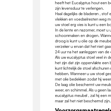
heeft het Eucalyptus hout een 
zijn levensduur te verlengen.
Haal dagelijks de bladeren , sto
vlekken en voedselresten weg me
uw stoel erg vies is kunt u een b
In de lente en nazomer, moet u
schoonmaken en drogen. Wanne
droog is kunt u olie op de meube
verzeker u ervan dat het niet g
24 uur na het aanleggen van de 
Als uw eucalyptus stoel veel in 
het zijn dat zijn oppervlakte een
kunt lichtelijk de stoel afschure
hebben. Wanneer u uw stoel ges
met olie bedekken zodat hij weer zi
De laag olie beschermt uw meubel
weer, en schimmel. Als u geen la
eucalyptus meubel , zal hij een mo
maar zal het niet beschermd zijn
Voorzorgsmaatregel