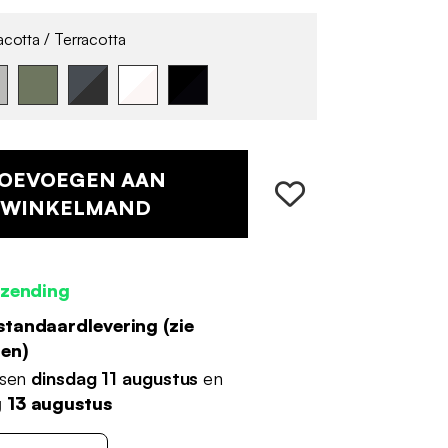
cotta / Terracotta
OEVOEGEN AAN
WINKELMAND
rzending
standaardlevering (
zie
den
)
ssen
dinsdag 11 augustus
en
 13 augustus