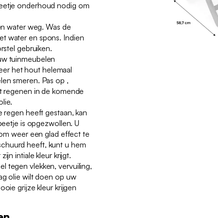
beetje onderhoud nodig om
f en water weg. Was de
t water en spons. Indien
orstel gebruiken.
 uw tuinmeubelen
er het hout helemaal
len smeren. Pas op ,
aat regenen in de komende
olie.
de regen heeft gestaan, kan
 beetje is opgezwollen. U
n om weer een glad effect te
chuurd heeft, kunt u hem
jn intiale kleur krijgt.
 tegen vlekken, vervuiling,
ag olie wilt doen op uw
oie grijze kleur krijgen
.
en