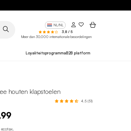
NL/NL
3,8 / 5
Meer dan 30.000 internationale beoordelingen
Loyaliteitsprogramma
B2B platform
wee houten klapstoelen
4.5 (51)
,99
1 ecotax
.