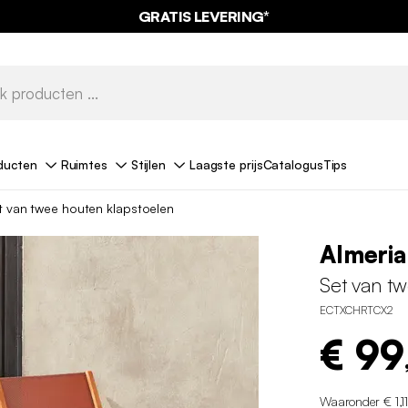
GRATIS LEVERING*
ducten
Ruimtes
Stijlen
Laagste prijs
Catalogus
Tips
t van twee houten klapstoelen
Almeria
Set van t
ECTXCHRTCX2
€ 99
Waaronder € 1,1