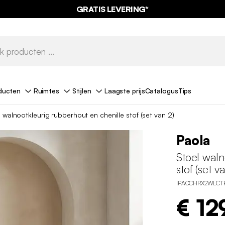
GRATIS LEVERING*
ducten
Ruimtes
Stijlen
Laagste prijs
Catalogus
Tips
 walnootkleurig rubberhout en chenille stof (set van 2)
Paola
Stoel waln
stof (set v
IPAOCHRX2WLCT
€ 12