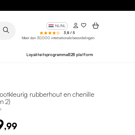
NL/NL
3,8 / 5
Meer dan 30.000 internationale beoordelingen
Loyaliteitsprogramma
B2B platform
ootkleurig rubberhout en chenille
an 2)
P
9
,99