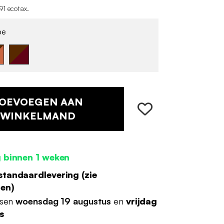
91 ecotax
.
pe
OEVOEGEN AAN
WINKELMAND
 binnen 1 weken
standaardlevering (
zie
den
)
ssen
woensdag 19 augustus
en
vrijdag
s