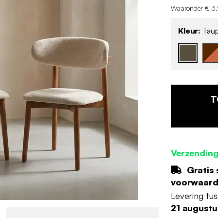
Waaronder € 3,
Kleur:
Tau
T
Verzending
Gratis 
voorwaar
Levering tu
21 augustu