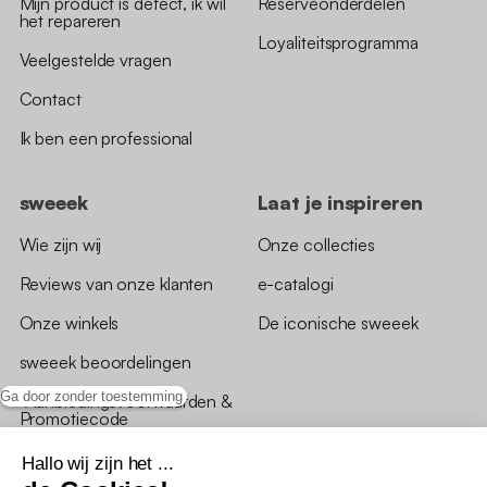
Mijn product is defect, ik wil
Reserveonderdelen
het repareren
Loyaliteitsprogramma
Veelgestelde vragen
Contact
Ik ben een professional
sweeek
Laat je inspireren
Wie zijn wij
Onze collecties
Reviews van onze klanten
e-catalogi
Onze winkels
De iconische sweeek
sweeek beoordelingen
Ga door zonder toestemming
*Aanbiedingsvoorwaarden &
Promotiecode
Hallo wij zijn het ...