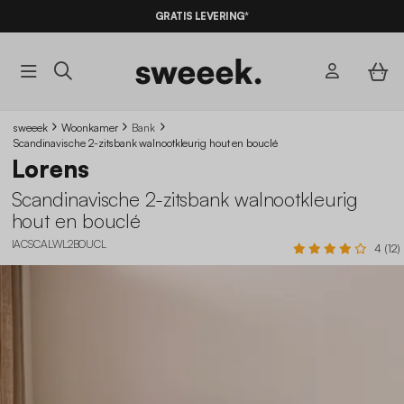
GRATIS LEVERING*
sweeek
Woonkamer
Bank
Scandinavische 2-zitsbank walnootkleurig hout en bouclé
Lorens
Scandinavische 2-zitsbank walnootkleurig
hout en bouclé
IACSCALWL2BOUCL
4 (12)