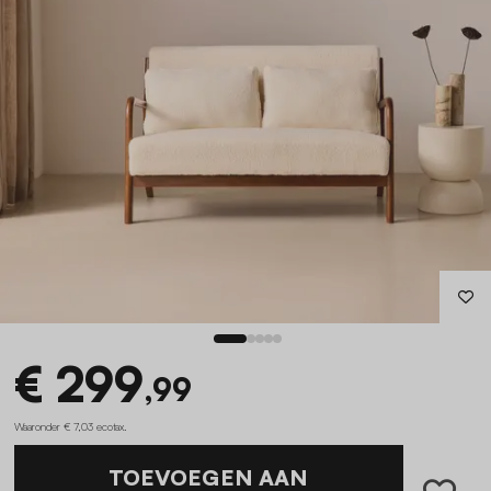
€ 299
,99
Waaronder € 7,03 ecotax
.
TOEVOEGEN AAN