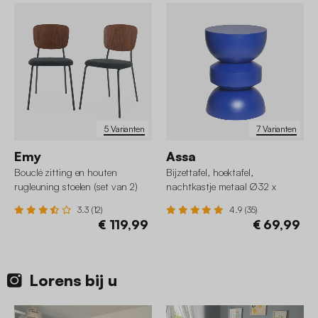
5 Varianten
7 Varianten
Emy
Assa
Bouclé zitting en houten
Bijzettafel, hoektafel,
rugleuning stoelen (set van 2)
nachtkastje metaal Ø32 x
43,5cm
3.3 (12)
4.9 (35)
€ 119,99
€ 69,99
Lorens bij u