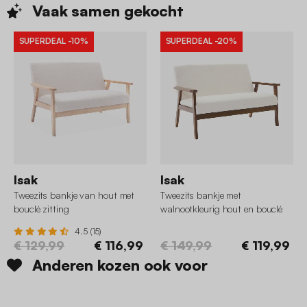
Vaak samen
gekocht
SUPERDEAL
-10%
SUPERDEAL
-20%
Isak
Isak
Tweezits bankje van hout met
Tweezits bankje met
bouclé zitting
walnootkleurig hout en bouclé
zitting
4.5 (15)
€ 129,99
€ 116,99
€ 149,99
€ 119,99
Anderen kozen ook voor