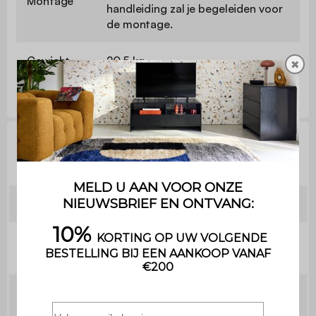
Montage
handleiding zal je begeleiden voor
de montage.
Gewicht
20,5 kg
✖
Technische informatie
Dikte zitting
19cm
Dikte
10cm
rugleuning
Breedte
3,5cm
armleuning