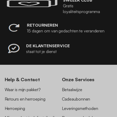
SWEEEK CLUB
Gratis
loyaliteitsprogramma
RETOURNEREN
15 dagen om van gedachten te veranderen
DE KLANTENSERVICE
staat tot je dienst
Help & Contact
Onze Services
Waar is mijn pakket?
Betaalwijze
Retours en herroeping
Cadeaubonnen
Herroeping
Leveringsmethoden