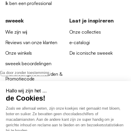
Ik ben een professional
sweeek
Laat je inspireren
Wie zijn wij
Onze collecties
Reviews van onze klanten
e-catalogi
Onze winkels
De iconische sweeek
sweeek beoordelingen
Ga door zonder toestemming
*Aanbiedingsvoorwaarden &
Promotiecode
Hallo wij zijn het ...
de Cookies!
Zoals we allemaal weten, zijn onze koekjes niet gemaakt met bloem,
boter en suiker. Ze bevatten geen chocoladeschilfers of
Algemene verkoopsvoorwaarden
macadamianoten. Aan de andere kant zijn ze super handig om je
AV loyaliteitsprogramma
gerichte inhoud en reclame aan te bieden en om bezoekersstatistieken
Beleid persoonsgegevens
bij te houden.