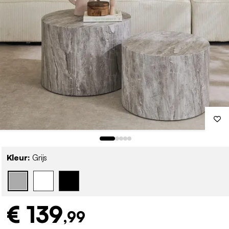
Kleur:
Grijs
€ 139
,99