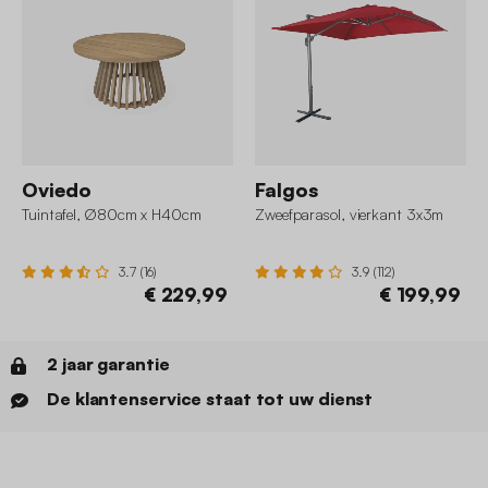
Oviedo
Falgos
Tuintafel, Ø80cm x H40cm
Zweefparasol, vierkant 3x3m
3.7 (16)
3.9 (112)
€ 229,99
€ 199,99
2 jaar garantie
De klantenservice staat tot uw dienst