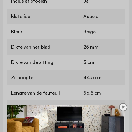
Inclusief stoelen
Ja
Materiaal
Acacia
Kleur
Beige
Dikte van het blad
25 mm
Dikte van de zitting
5 cm
Zithoogte
44.5 cm
Lengte van de fauteuil
56,5 cm
✖
Hoogte van de stoel
79 cm
Lengte van de tafel
120 cm