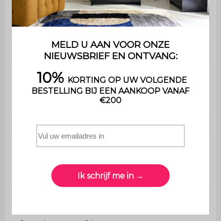
Hoogte van de tafel
75 cm
Bevat hout
Ja
Maximaal
ondersteund
110 kg per plaats
gewicht
Gewicht
52,1 kg
De montage is heel eenvoudig ,
Montage
een handleiding wordt
meegeleverd
Gebruik
Buiten