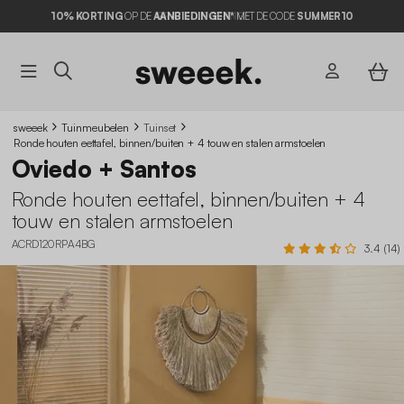
10% KORTING
OP DE
AANBIEDINGEN*
MET DE CODE
SUMMER10
sweeek
Tuinmeubelen
Tuinset
Ronde houten eettafel, binnen/buiten + 4 touw en stalen armstoelen
Oviedo + Santos
Ronde houten eettafel, binnen/buiten + 4
touw en stalen armstoelen
ACRD120RPA4BG
3.4 (14)