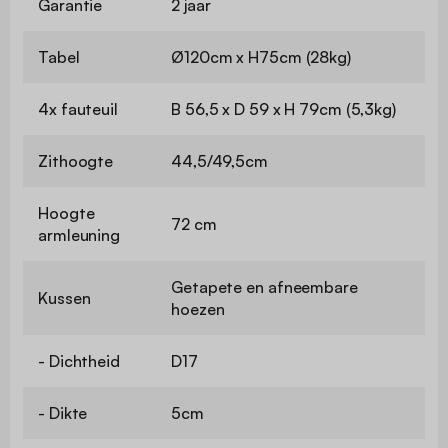
Garantie
2 jaar
Tabel
Ø120cm x H75cm (28kg)
4x fauteuil
B 56,5 x D 59 x H 79cm (5,3kg)
Zithoogte
44,5/49,5cm
Hoogte
72 cm
armleuning
Getapete en afneembare
Kussen
hoezen
- Dichtheid
D17
- Dikte
5cm