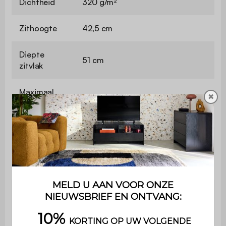
Dichtheid
320 g/m²
Zithoogte
42,5 cm
Diepte
51 cm
zitvlak
Maximaal
✖
ondersteund
110 kg
gewicht
Gebruik
Binnen
Garantie
2 jaar
Het product wordt in een kit
geleverd , de bijgesloten
Montage
handleiding zal je begeleiden
voor de montage.