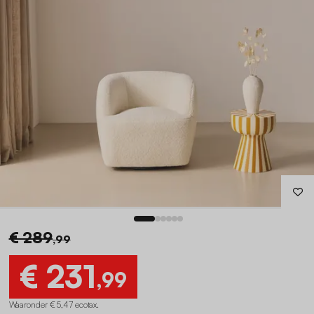
€ 289
,99
€ 231
,99
Waaronder € 5,47 ecotax
.