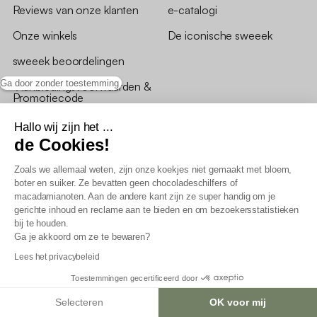
Reviews van onze klanten
e-catalogi
Onze winkels
De iconische sweeek
sweeek beoordelingen
Ga door zonder toestemming
*Aanbiedingsvoorwaarden &
Promotiecode
Hallo wij zijn het ...
de Cookies!
Zoals we allemaal weten, zijn onze koekjes niet gemaakt met bloem,
boter en suiker. Ze bevatten geen chocoladeschilfers of
Algemene verkoopsvoorwaarden
macadamianoten. Aan de andere kant zijn ze super handig om je
AV loyaliteitsprogramma
gerichte inhoud en reclame aan te bieden en om bezoekersstatistieken
Beleid persoonsgegevens
bij te houden.
Verkoopsvoorwaarden voor B2B
Ga je akkoord om ze te bewaren?
Verklaring inzake toegankelijkheid
Lees het privacybeleid
Toestemmingen gecertificeerd door
Selecteren
OK voor mij