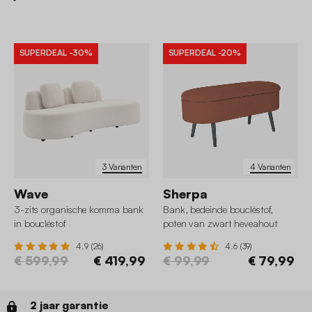
SUPERDEAL
-30%
SUPERDEAL
-20%
3 Varianten
4 Varianten
Wave
Sherpa
3-zits organische komma bank
Bank, bedeinde boucléstof,
in boucléstof
poten van zwart heveahout
4.9 (26)
4.6 (39)
€ 599,99
€ 419,99
€ 99,99
€ 79,99
2 jaar garantie