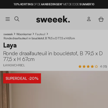
10% KORTING
OP DE
AANBIEDINGEN*
MET DE CODE
SUMMER10
sweeek
Woonkamer
Fauteuil
Ronde draaifauteuil in boucléstof, B 79,5 x D 77,5 x H 67cm
Laya
Ronde draaifauteuil in boucléstof, B 79,5 x D
77,5 x H 67cm
ILAYASWCHRBCL
4 (15)
SUPERDEAL
-20%