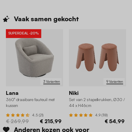
Vaak samen
gekocht
SUPERDEAL
-20%
3 Varianten
9 Varianten
Lana
Niki
360° draaibare fauteuil met
Set van 2 stapelkrukken, Ø30 /
kussen
44 x H46cm
4.5 (21)
4.9 (118)
€ 269,99
€ 215,99
€ 54,99
Anderen kozen ook voor