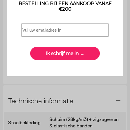
Rotatie
360°
Fauteuil
B 79,5 x D 77,5 x H 67cm (19,5kg)
Stoel
Ø51cm
Rugleuning
L 51 x H 30cm
Technische informatie
Schuim (28kg/m3) + zigzagveren
Stoelbekleding
& elastische banden