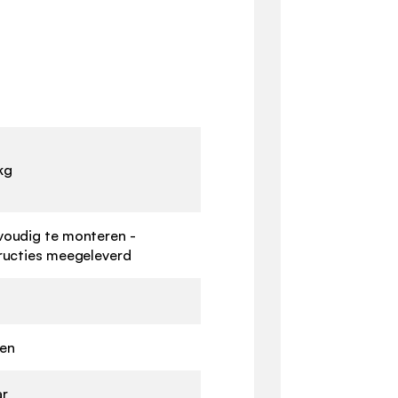
kg
voudig te monteren -
tructies meegeleverd
ten
ar