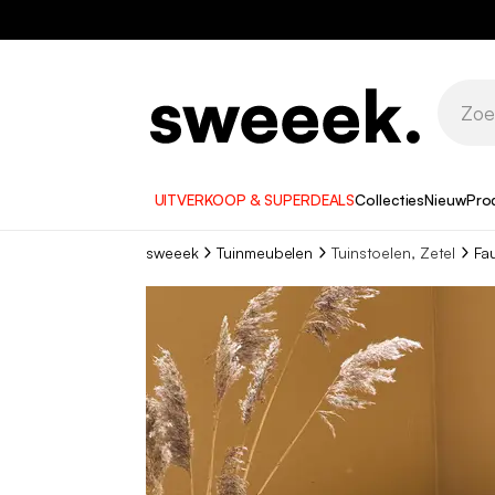
UITVERKOOP & SUPERDEALS
Collecties
Nieuw
Pro
sweeek
Tuinmeubelen
Tuinstoelen, Zetel
Fau