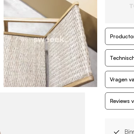
T
Producto
Technisch
Vragen va
Reviews v
Bin