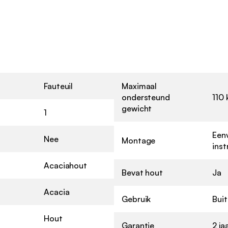
Fauteuil
Maximaal
ondersteund
110 
gewicht
1
Een
Nee
Montage
ins
Acaciahout
Bevat hout
Ja
Acacia
Gebruik
Bui
Hout
Garantie
2 ja