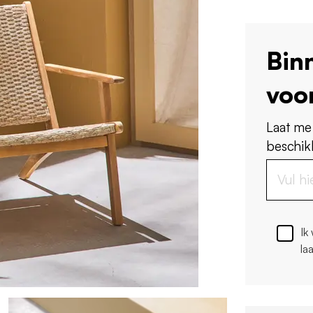
Bin
voo
Laat me
beschikb
Ik
la