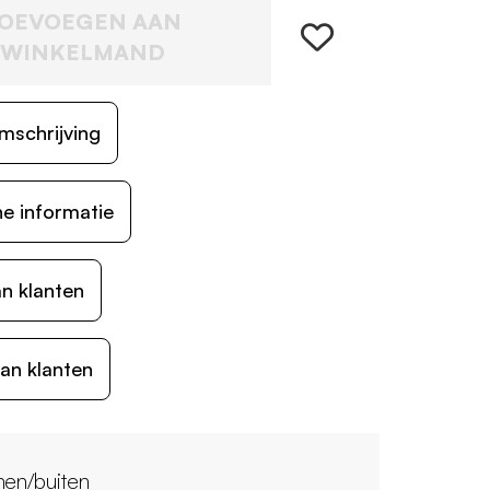
OEVOEGEN AAN
WINKELMAND
mschrijving
e informatie
n klanten
an klanten
nen/buiten