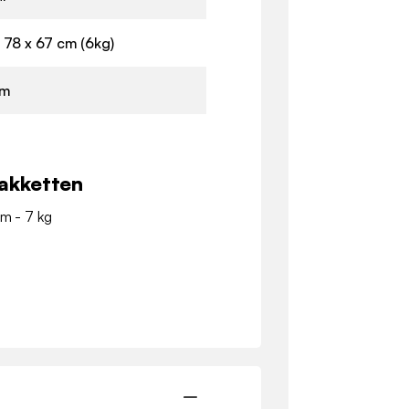
 78 x 67 cm (6kg)
cm
akketten
cm - 7 kg