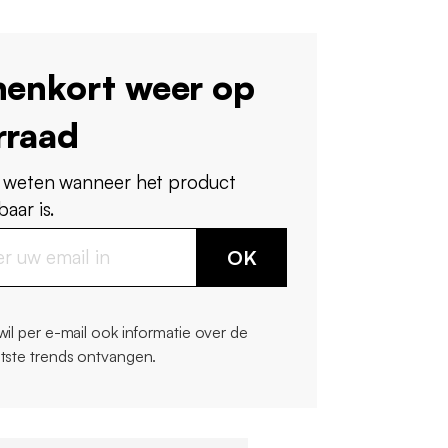
nenkort weer op
rraad
 weten wanneer het product
aar is.
OK
 wil per e-mail ook informatie over de
atste trends ontvangen.