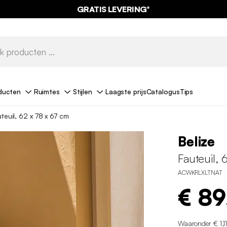
GRATIS LEVERING*
ducten
Ruimtes
Stijlen
Laagste prijs
Catalogus
Tips
teuil, 62 x 78 x 67 cm
Belize
Fauteuil, 
ACWKRLXLTNAT
€ 89
Waaronder € 1,1