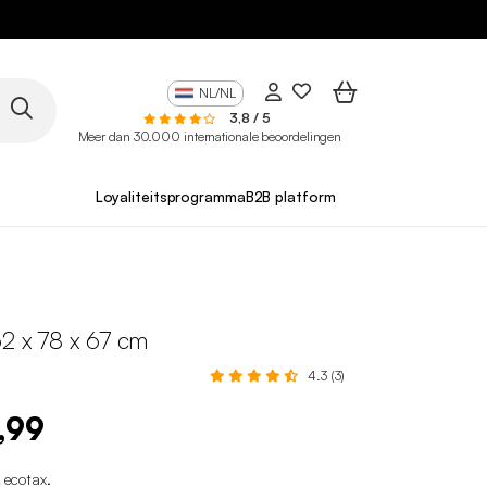
NL/NL
3,8 / 5
Meer dan 30.000 internationale beoordelingen
Loyaliteitsprogramma
B2B platform
62 x 78 x 67 cm
4.3 (3)
,99
1 ecotax
.