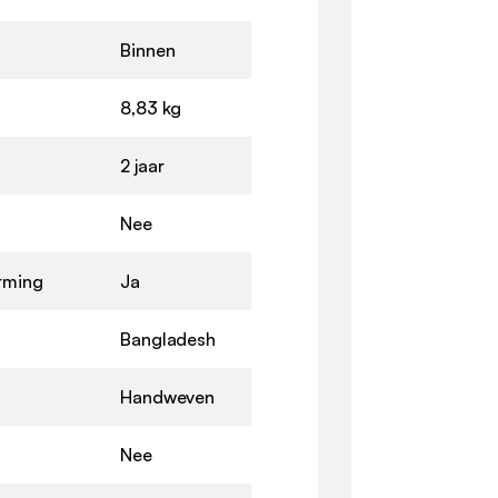
Binnen
8,83 kg
2 jaar
Nee
rming
Ja
Bangladesh
Handweven
Nee