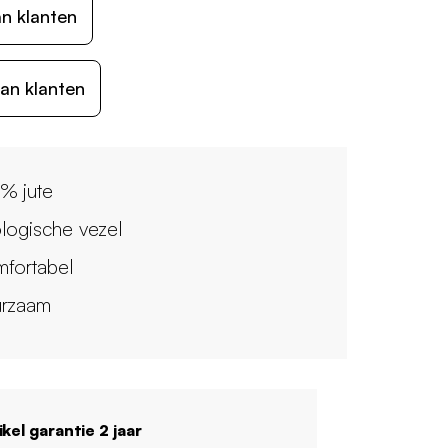
n klanten
an klanten
% jute
logische vezel
fortabel
rzaam
ikel garantie 2 jaar