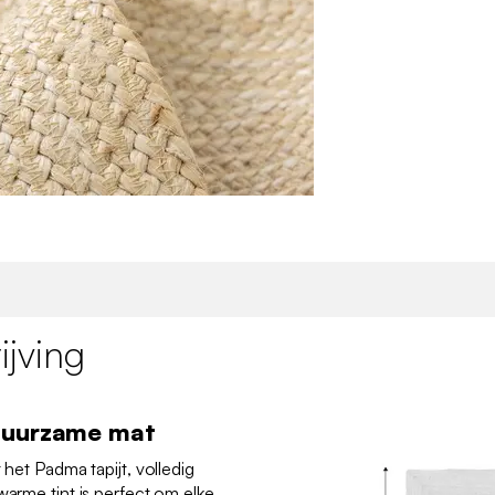
jving
duurzame mat
 het Padma tapijt, volledig
warme tint is perfect om elke