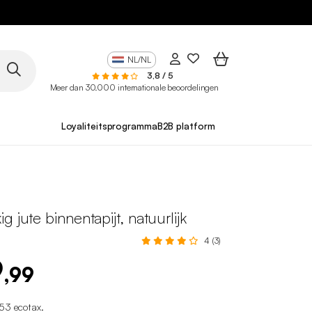
NL/NL
3,8 / 5
Meer dan 30.000 internationale beoordelingen
Loyaliteitsprogramma
B2B platform
g jute binnentapijt, natuurlijk
4 (3)
9
,99
53 ecotax
.