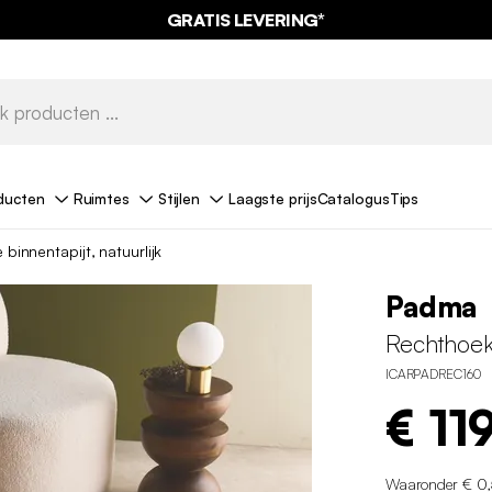
GRATIS LEVERING*
ducten
Ruimtes
Stijlen
Laagste prijs
Catalogus
Tips
binnentapijt, natuurlijk
Padma
Rechthoeki
ICARPADREC160
€ 11
Waaronder € 0,