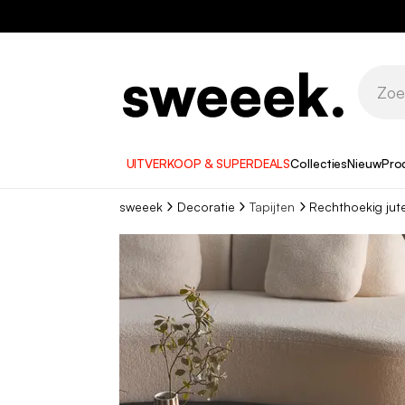
UITVERKOOP & SUPERDEALS
Collecties
Nieuw
Pro
sweeek
Decoratie
Tapijten
Rechthoekig jute 