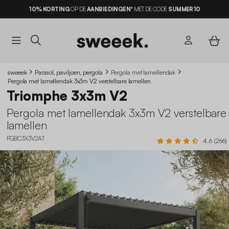
10% KORTING
OP DE
AANBIEDINGEN*
MET DE CODE
SUMMER10
sweeek
Parasol, paviljoen, pergola
Pergola met lamellendak
Pergola met lamellendak 3x3m V2 verstelbare lamellen
Triomphe 3x3m V2
Pergola met lamellendak 3x3m V2 verstelbare
lamellen
PGBC3X3V2AT
4.6 (266)