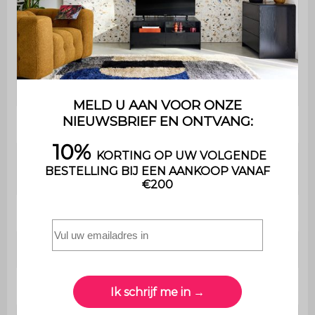
Lengte
3 m
Breedte
3 m
Hoogste punt
2,57 m
Hoogte entree
2,36 m
Hoogte met gesloten
2,50 m
lamellen
Binnenoppervlakte
8,89 m²
Vloeroppervlak
9 m²
Afmetingen van de poten
11 x 11 x 250 cm