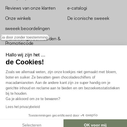
Reviews van onze klanten
e-catalogi
Onze winkels
De iconische sweeek
sweeek beoordelingen
Ga door zonder toestemming
*Aanbiedingsvoorwaarden &
Promotiecode
Hallo wij zijn het ...
de Cookies!
Zoals we allemaal weten, zijn onze koekjes niet gemaakt met bloem,
boter en suiker. Ze bevatten geen chocoladeschilfers of
Algemene verkoopsvoorwaarden
macadamianoten. Aan de andere kant zijn ze super handig om je
AV loyaliteitsprogramma
gerichte inhoud en reclame aan te bieden en om bezoekersstatistieken
Beleid persoonsgegevens
bij te houden.
Verkoopsvoorwaarden voor B2B
Ga je akkoord om ze te bewaren?
Verklaring inzake toegankelijkheid
Lees het privacybeleid
Toestemmingen gecertificeerd door
Selecteren
OK voor mij