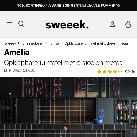
10% KORTING
OP DE
AANBIEDINGEN*
MET DE CODE
SUMMER10
sweeek
Tuinmeubelen
Tuinset
Opklapbare tuintafel met 6 stoelen metaal
Amélia
Opklapbare tuintafel met 6 stoelen metaal
MT140X80RCH6BG
3.9 (16)