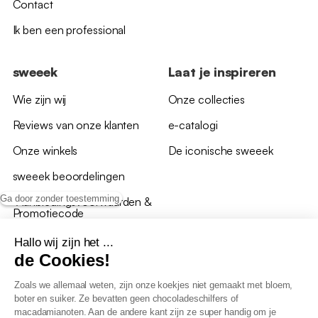
Contact
Ik ben een professional
sweeek
Laat je inspireren
Wie zijn wij
Onze collecties
Reviews van onze klanten
e-catalogi
Onze winkels
De iconische sweeek
sweeek beoordelingen
Ga door zonder toestemming
*Aanbiedingsvoorwaarden &
Promotiecode
Hallo wij zijn het ...
de Cookies!
Zoals we allemaal weten, zijn onze koekjes niet gemaakt met bloem,
boter en suiker. Ze bevatten geen chocoladeschilfers of
Algemene verkoopsvoorwaarden
macadamianoten. Aan de andere kant zijn ze super handig om je
AV loyaliteitsprogramma