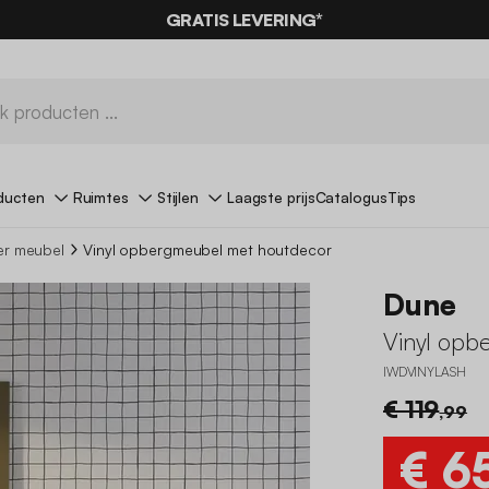
0% KORTING
OP DE
AANBIEDINGEN*
GRATIS LEVERING*
MET DE CODE
SUMMER
ducten
Ruimtes
Stijlen
Laagste prijs
Catalogus
Tips
er meubel
Vinyl opbergmeubel met houtdecor
Dune
Vinyl opb
IWDVINYLASH
€ 119
,99
€ 6