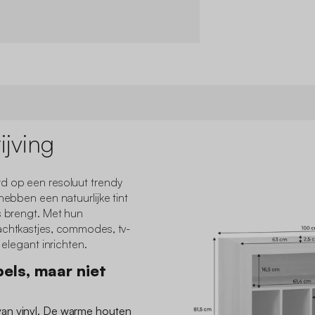
jving
d op een resoluut trendy
hebben een natuurlijke tint
s brengt. Met hun
achtkastjes, commodes, tv-
 elegant inrichten.
els, maar niet
an vinyl. De warme houten