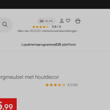
10
NL/NL
3,8 / 5
Meer dan 30.000 internationale beoordelingen
Loyaliteitsprogramma
B2B platform
ergmeubel met houtdecor
3.5 (121)
5
,99