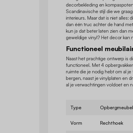
decorbekleding en kompaspoten
Scandinavische stijl die we graa
interieurs. Maar dat is niet alle
dan één truc achter de hand met z
kun je dat beter laten zien dan me
geweldige vinyl? Het decor kan ni
Functioneel meubilai
Naast het prachtige ontwerp is d
functioneel. Met 4 opbergvakken
ruimte die je nodig hebt om al je 
bergen, naast je vinylplaten en d
al je verwachtingen voldoet en 
Type
Opbergmeube
Vorm
Rechthoek