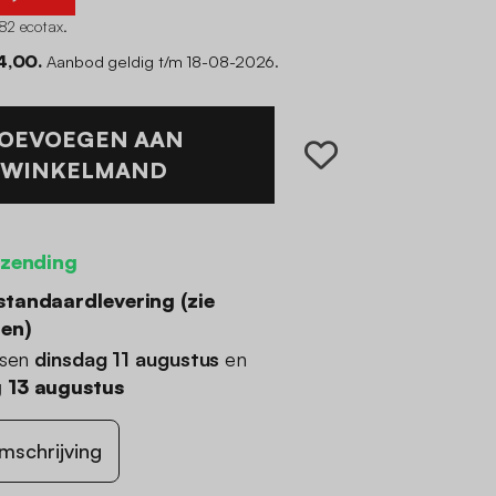
82 ecotax
.
4,00.
Aanbod geldig t/m 18-08-2026.
OEVOEGEN AAN
WINKELMAND
rzending
standaardlevering (
zie
den
)
ssen
dinsdag 11 augustus
en
 13 augustus
mschrijving