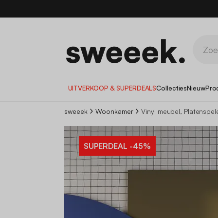
1
UITVERKOOP & SUPERDEALS
Collecties
Nieuw
Pro
sweeek
Woonkamer
Vinyl meubel, Platenspel
SUPERDEAL
-45%