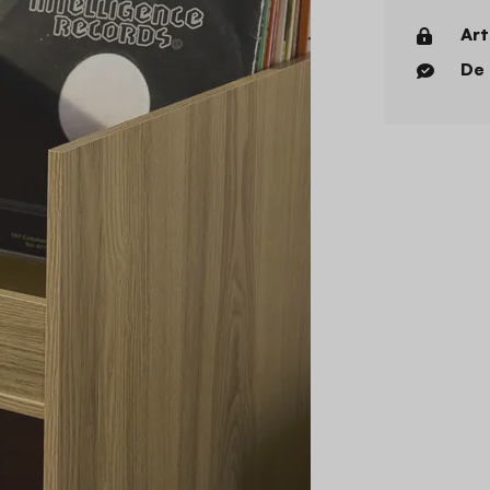
Art
De 