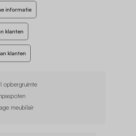
e informatie
n klanten
an klanten
l opbergruimte
paspoten
tage meubilair