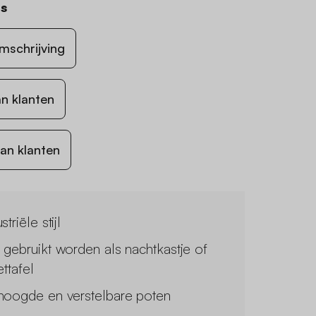
us
mschrijving
n klanten
an klanten
striële stijl
 gebruikt worden als nachtkastje of
ettafel
hoogde en verstelbare poten