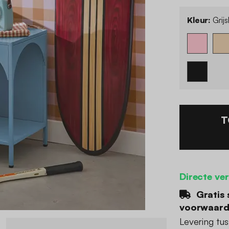
Kleur:
Grij
T
Directe ve
Gratis 
voorwaar
Levering tu