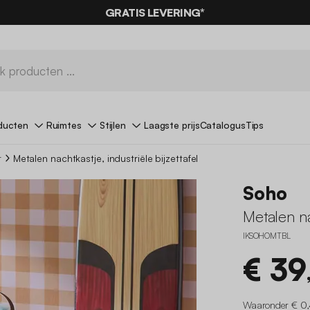
0% KORTING
OP DE
AANBIEDINGEN*
GRATIS LEVERING*
MET DE CODE
SUMMER
ducten
Ruimtes
Stijlen
Laagste prijs
Catalogus
Tips
r
Metalen nachtkastje, industriële bijzettafel
Soho
Metalen nac
IKSOHOMTBL
€ 39
Waaronder € 0,