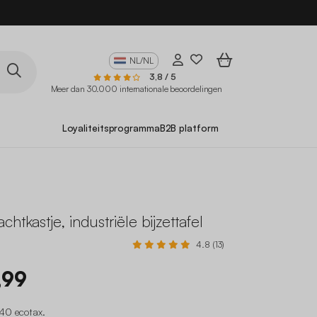
10
NL/NL
3,8 / 5
Meer dan 30.000 internationale beoordelingen
Loyaliteitsprogramma
B2B platform
htkastje, industriële bijzettafel
4.8 (13)
,99
40 ecotax
.