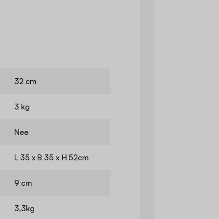
32 cm
3 kg
Nee
L 35 x B 35 x H 52cm
9 cm
3,3kg