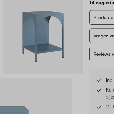
14 august
Producto
Vragen va
Reviews v
Indu
Kan
bijz
Ver