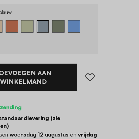
sblauw
OEVOEGEN AAN
WINKELMAND
rzending
standaardlevering (
zie
den
)
ssen
woensdag 12 augustus
en
vrijdag