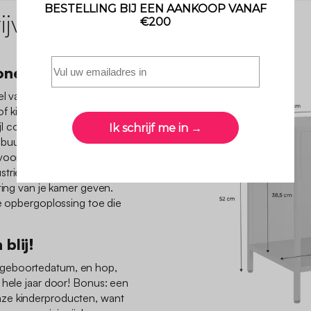
jving
ionelle nachtkastje
el van koudgewalst staal,
f kinderkamer. Met zijn
ijl combineert het
robuuste tafeltje biedt een
 voorwerpen, boeken of
triële look zal een
ting van je kamer geven.
le opbergoplossing toe die
.
blij!
geboortedatum, en hop,
 hele jaar door! Bonus: een
ze kinderproducten, want