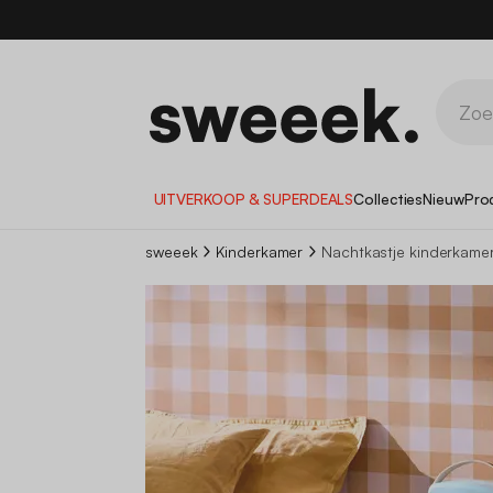
1
UITVERKOOP & SUPERDEALS
Collecties
Nieuw
Pro
sweeek
Kinderkamer
Nachtkastje kinderkame