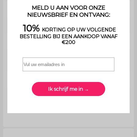
Gewicht
7,73 kg
Garantie
2 jaar
Wasbaar in de wasmachine
Nee
Compatibel met
Ja
vloerverwarming
Wasbaar in de machine
Nee
Compatibel met
Ja
vloerverwarming