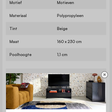
Motief
Motieven
Materiaal
Polypropyleen
Tint
Beige
Maat
160 x 230 cm
Poolhoogte
1,1 cm
✖
Machinaal
Model
geweven
Dichtheid
2100 g/m²
Gebruik
Binnen