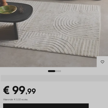
€ 99
,99
Waaronder € 0,53 ecotax
.