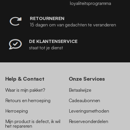
loyaliteitsprogramma
RETOURNEREN
15 dagen om van gedachten te veranderen
DE KLANTENSERVICE
staat tot je dienst
Help & Contact
Onze Services
Waar is mijn pakket?
Betaalwijze
Retours en herroeping
Cadeaubonnen
Herroeping
Leveringsmethoden
Mijn product is defect, ik wil
Reserveonderdelen
het repareren