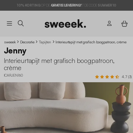
10% KORTING
OP DE
AANBIEDINGEN*
GRATIS LEVERING*
MET DE CODE
SUMMER10
sweeek
Decoratie
Tapijten
Interieurtapijt met grafisch boogpatroon, crème
Jenny
Interieurtapijt met grafisch boogpatroon,
crème
ICARJEN160
4.7 (3)