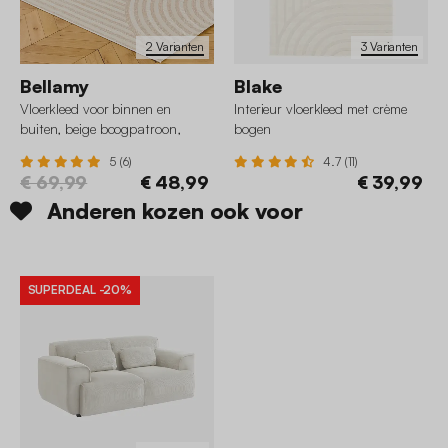
2 Varianten
3 Varianten
Bellamy
Blake
Vloerkleed voor binnen en
Interieur vloerkleed met crème
buiten, beige boogpatroon,
bogen
100% gerecycled polyester
5 (6)
4.7 (11)
€ 69,99
€ 48,99
€ 39,99
Anderen kozen ook voor
SUPERDEAL
-20%