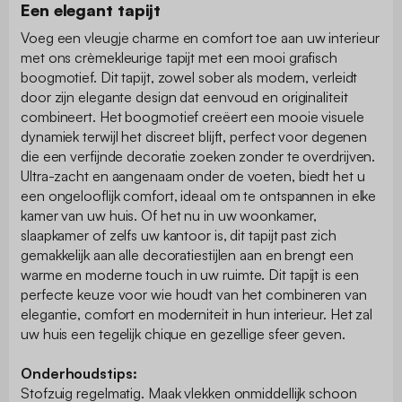
Een elegant tapijt
Voeg een vleugje charme en comfort toe aan uw interieur
met ons crèmekleurige tapijt met een mooi grafisch
boogmotief. Dit tapijt, zowel sober als modern, verleidt
door zijn elegante design dat eenvoud en originaliteit
combineert. Het boogmotief creëert een mooie visuele
dynamiek terwijl het discreet blijft, perfect voor degenen
die een verfijnde decoratie zoeken zonder te overdrijven.
Ultra-zacht en aangenaam onder de voeten, biedt het u
een ongelooflijk comfort, ideaal om te ontspannen in elke
kamer van uw huis. Of het nu in uw woonkamer,
slaapkamer of zelfs uw kantoor is, dit tapijt past zich
gemakkelijk aan alle decoratiestijlen aan en brengt een
warme en moderne touch in uw ruimte. Dit tapijt is een
perfecte keuze voor wie houdt van het combineren van
elegantie, comfort en moderniteit in hun interieur. Het zal
uw huis een tegelijk chique en gezellige sfeer geven.
Onderhoudstips:
Stofzuig regelmatig. Maak vlekken onmiddellijk schoon