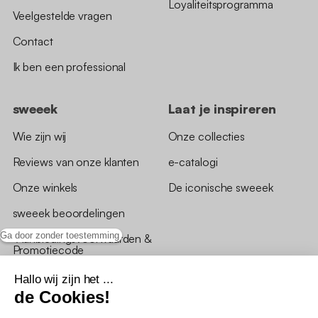
Loyaliteitsprogramma
Veelgestelde vragen
Contact
Ik ben een professional
sweeek
Laat je inspireren
Wie zijn wij
Onze collecties
Reviews van onze klanten
e-catalogi
Onze winkels
De iconische sweeek
sweeek beoordelingen
Ga door zonder toestemming
*Aanbiedingsvoorwaarden &
Promotiecode
Hallo wij zijn het ...
de Cookies!