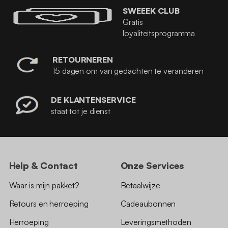
SWEEEK CLUB
Gratis
loyaliteitsprogramma
RETOURNEREN
15 dagen om van gedachten te veranderen
DE KLANTENSERVICE
staat tot je dienst
Help & Contact
Onze Services
Waar is mijn pakket?
Betaalwijze
Retours en herroeping
Cadeaubonnen
Herroeping
Leveringsmethoden