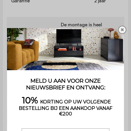
Garantie
2 jaar
De montage is heel
✖
eenvoudig , een
Montage
handleiding wordt
meegeleverd
Regelmatig afstoffen,
Onderhoudsadvies
vermijd schurende
middelen
Opbergruimte
2
Antislip
Ja
Afmetingen
L75 x B33 x H110 cm