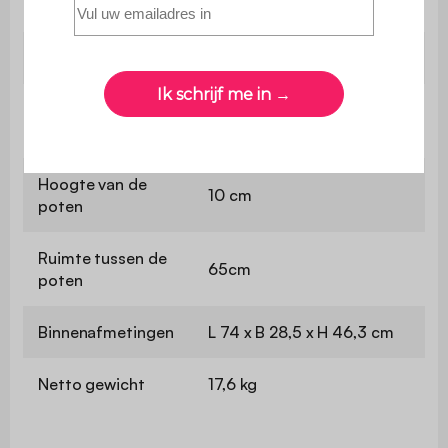
Plankafmetingen
74,9 x 28,5 cm
Plankhoogte
46,3 cm
Afmetingen van
9,6 x 1 cm
de handgreep
Hoogte van de
10 cm
poten
Ruimte tussen de
65cm
poten
Binnenafmetingen
L 74 x B 28,5 x H 46,3 cm
Netto gewicht
17,6 kg