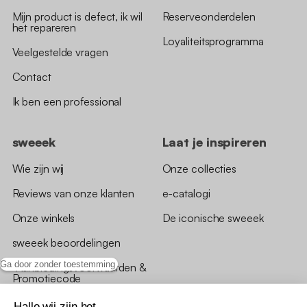
Mijn product is defect, ik wil
Reserveonderdelen
het repareren
Loyaliteitsprogramma
Veelgestelde vragen
Contact
Ik ben een professional
sweeek
Laat je inspireren
Wie zijn wij
Onze collecties
Reviews van onze klanten
e-catalogi
Onze winkels
De iconische sweeek
sweeek beoordelingen
Ga door zonder toestemming
*Aanbiedingsvoorwaarden &
Promotiecode
Hallo wij zijn het ...