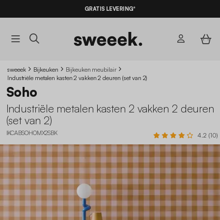
GRATIS LEVERING*
sweeek
Bijkeuken
Bijkeuken meubilair
Industriële metalen kasten 2 vakken 2 deuren (set van 2)
Soho
Industriële metalen kasten 2 vakken 2 deuren
(set van 2)
IKCABSOHOMX2SBK
4.2 (10)