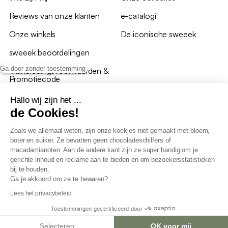
Reviews van onze klanten
e-catalogi
Onze winkels
De iconische sweeek
sweeek beoordelingen
Ga door zonder toestemming
*Aanbiedingsvoorwaarden &
Promotiecode
Hallo wij zijn het ...
de Cookies!
Zoals we allemaal weten, zijn onze koekjes niet gemaakt met bloem,
boter en suiker. Ze bevatten geen chocoladeschilfers of
Algemene verkoopsvoorwaarden
macadamianoten. Aan de andere kant zijn ze super handig om je
AV loyaliteitsprogramma
gerichte inhoud en reclame aan te bieden en om bezoekersstatistieken
Beleid persoonsgegevens
bij te houden.
Verkoopsvoorwaarden voor B2B
Ga je akkoord om ze te bewaren?
Verklaring inzake toegankelijkheid
Lees het privacybeleid
Toestemmingen gecertificeerd door
Selecteren
OK voor mij