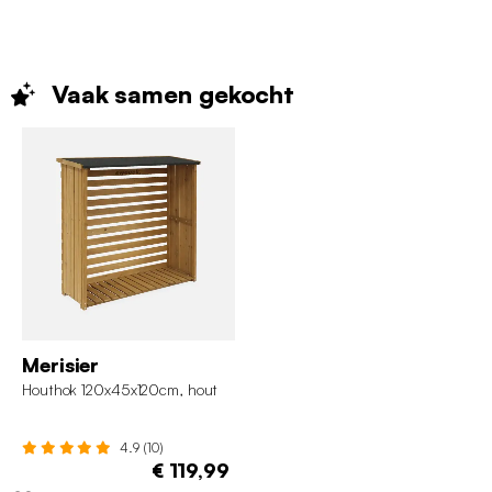
Vaak samen
gekocht
Merisier
Houthok 120x45x120cm, hout
4.9 (10)
€ 119,99