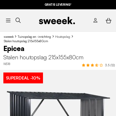
GRATIS LEVERING*
sweeek
Tuinopslag en -inrichting
Houtopslag
Stalen houtopslag 215x155x80cm
Epicea
Stalen houtopslag 215x155x80cm
WS18
3.5 (12)
SUPERDEAL
-10%