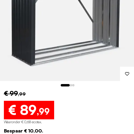
€ 99
,99
€ 89
,99
Waaronder € 0,68 ecotax
.
Bespaar € 10,00.