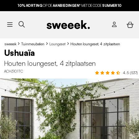
10% KORTING
OP DE
AANBIEDINGEN*
MET DE CODE
SUMMER10
sweeek
Tuinmeubelen
Loungeset
Houten loungeset, 4 zitplaatsen
Ushuaïa
Houten loungeset, 4 zitplaatsen
ACH3101TC
4.5 (537)