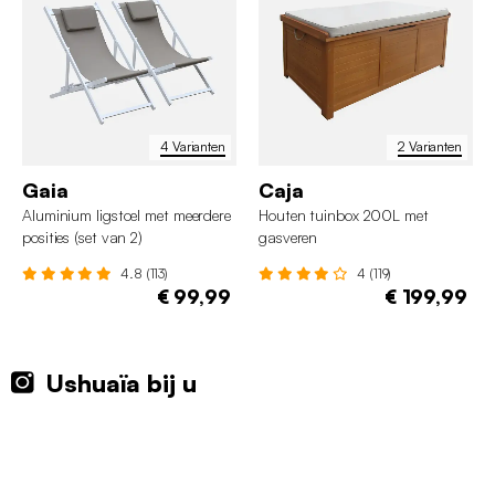
4 Varianten
2 Varianten
Gaia
Caja
Aluminium ligstoel met meerdere
Houten tuinbox 200L met
posities (set van 2)
gasveren
4.8 (113)
4 (119)
€ 99,99
€ 199,99
Ushuaïa bij u