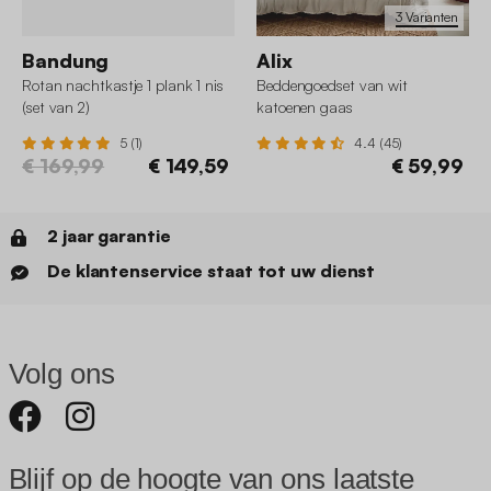
3 Varianten
Bandung
Alix
Rotan nachtkastje 1 plank 1 nis
Beddengoedset van wit
(set van 2)
katoenen gaas
5 (1)
4.4 (45)
€ 169,99
€ 149,59
€ 59,99
2 jaar garantie
De klantenservice staat tot uw dienst
Volg ons
Blijf op de hoogte van ons laatste