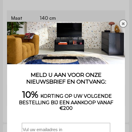
Maat
140 cm
✖
Bevat
Ja
hout
Uitsluitend voor huishoudelijk
Gebruik
gebruik
Garantie
2 jaar
Het product wordt al gemonteerd
Montage
geleverd in de originele verpakking.