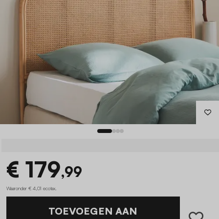
€ 179
,99
Waaronder € 4,01 ecotax
.
TOEVOEGEN AAN