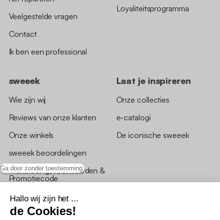
Loyaliteitsprogramma
Veelgestelde vragen
Contact
Ik ben een professional
sweeek
Laat je inspireren
Wie zijn wij
Onze collecties
Reviews van onze klanten
e-catalogi
Onze winkels
De iconische sweeek
sweeek beoordelingen
Ga door zonder toestemming
*Aanbiedingsvoorwaarden &
Promotiecode
Hallo wij zijn het ...
de Cookies!