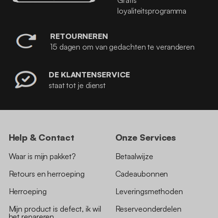
loyaliteitsprogramma
RETOURNEREN
15 dagen om van gedachten te veranderen
DE KLANTENSERVICE
staat tot je dienst
Help & Contact
Onze Services
Waar is mijn pakket?
Betaalwijze
Retours en herroeping
Cadeaubonnen
Herroeping
Leveringsmethoden
Mijn product is defect, ik wil
Reserveonderdelen
het repareren