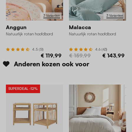
3 Varianten
3 Varianten
Anggun
Malacca
Natuurlijk rotan hoofdbord
Natuurlijk rotan hoofdbord
4.5 (51)
4.6 (43)
€ 119,99
€ 159,99
€ 143,99
Anderen kozen ook voor
SUPERDEAL
-12%