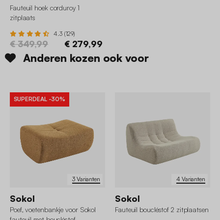
Fauteuil hoek corduroy 1
zitplaats
4.3 (129)
€ 349,99
€ 279,99
Anderen kozen ook voor
SUPERDEAL
-30%
3 Varianten
4 Varianten
Sokol
Sokol
Poef, voetenbankje voor Sokol
Fauteuil boucléstof 2 zitplaatsen
fauteuil met boucléstof