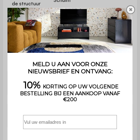
Schuim
de structuur
✖
Dichtheid van
500 g/m²
de stof
Gerecycled schuim (dichtheid:
50kg/m3) +
Vulling
polyurethaanschuim (dichtheid:
18kg/m3)
Dichtheid
Polyurethaanschuim (30kg/m3)
zitschuim
Dichtheid
Polyurethaanschuim
rugschuim
(30kg/m3)
Zithoogte
35 cm