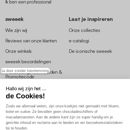
Ik ben een professional
sweeek
Laat je inspireren
Wie zijn wij
Onze collecties
Reviews van onze klanten
e-catalogi
Onze winkels
De iconische sweeek
sweeek beoordelingen
Ga door zonder toestemming
*Aanbiedingsvoorwaarden &
Promotiecode
Hallo wij zijn het ...
de Cookies!
Zoals we allemaal weten, zijn onze koekjes niet gemaakt met bloem,
boter en suiker. Ze bevatten geen chocoladeschilfers of
Algemene verkoopsvoorwaarden
macadamianoten. Aan de andere kant zijn ze super handig om je
AV loyaliteitsprogramma
gerichte inhoud en reclame aan te bieden en om bezoekersstatistieken
Beleid persoonsgegevens
bij te houden.