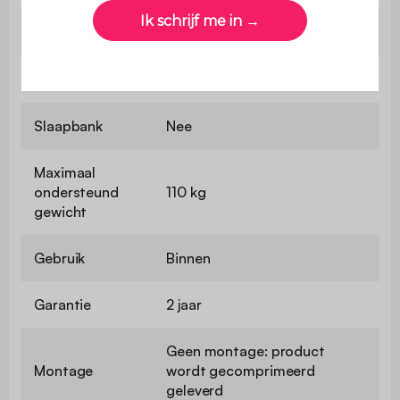
Diepte zitvlak
80 cm
Zitcomfort
Evenwichtig
Slaapbank
Nee
Maximaal
ondersteund
110 kg
gewicht
Gebruik
Binnen
Garantie
2 jaar
Geen montage: product
Montage
wordt gecomprimeerd
geleverd