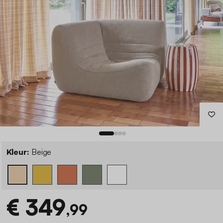
Kleur:
Beige
€ 349
,99