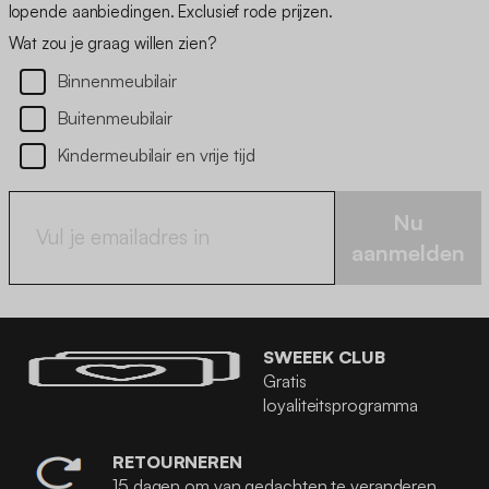
lopende aanbiedingen. Exclusief rode prijzen.
Wat zou je graag willen zien?
Binnenmeubilair
Buitenmeubilair
Kindermeubilair en vrije tijd
Nu
aanmelden
SWEEEK CLUB
Gratis
loyaliteitsprogramma
RETOURNEREN
15 dagen om van gedachten te veranderen