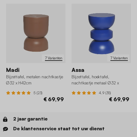
7 Varianten
7 Varianten
Madi
Assa
Bijzettafel, metalen nachtkastje
Bijzettafel, hoektafel,
Ø32 x H42cm
nachtkastje metaal Ø32 x
43,5cm
5 (23)
4.9 (35)
€ 69,99
€ 69,99
2 jaar garantie
De klantenservice staat tot uw dienst