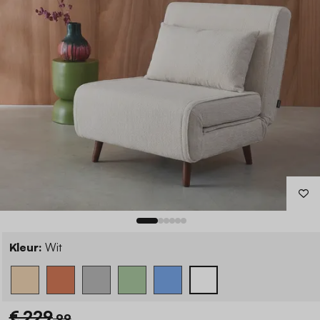
Kleur:
Wit
€ 229
,99