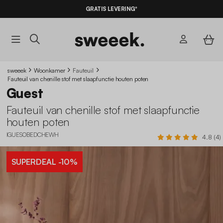
10% KORTING
OP DE
AANBIEDINGEN*
GRATIS LEVERING*
MET DE CODE
SUMMER10
sweeek
Woonkamer
Fauteuil
Fauteuil van chenille stof met slaapfunctie houten poten
Guest
Fauteuil van chenille stof met slaapfunctie
houten poten
IGUESOBEDCHEWH
4.8 (4)
SUPERDEAL
-10%