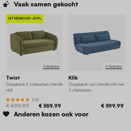
Vaak samen
gekocht
UITVERKOOP
-20%
3 Varianten
6 Varianten
Twist
Klik
Slaapbank 2 zitplaatsen chenille
Slaapbank van chenille stof met
stof
3 zitplaatsen
5 (2)
€ 699,99
€ 559,99
€ 599,99
Anderen kozen ook voor