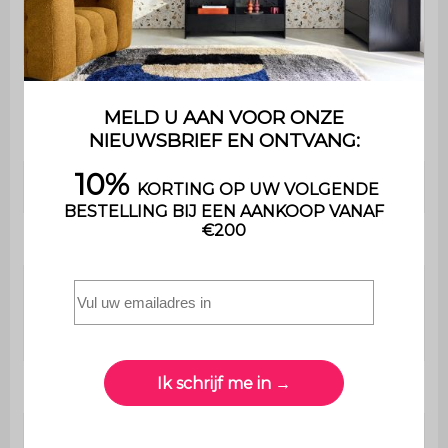
Dikte van het
15 cm
slaapgedeelte
Maximaal
ondersteund
110 kg
gewicht
Gebruik
Binnen
Garantie
2 jaar
De montage is heel
Montage
eenvoudig , een handleiding
wordt meegeleverd
Gewicht
24 kg
Kleur van de