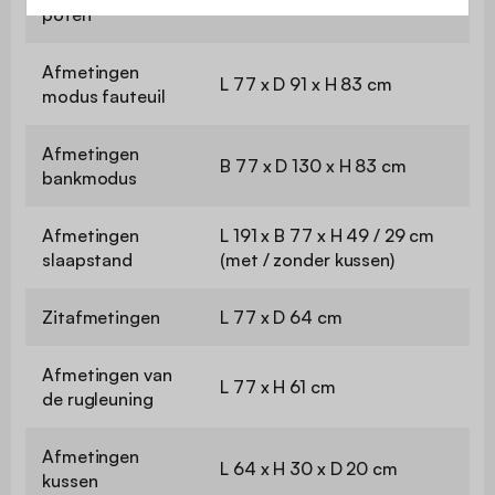
Walnoot
poten
Afmetingen
L 77 x D 91 x H 83 cm
modus fauteuil
Afmetingen
B 77 x D 130 x H 83 cm
bankmodus
Afmetingen
L 191 x B 77 x H 49 / 29 cm
slaapstand
(met / zonder kussen)
Zitafmetingen
L 77 x D 64 cm
Afmetingen van
L 77 x H 61 cm
de rugleuning
Afmetingen
L 64 x H 30 x D 20 cm
kussen