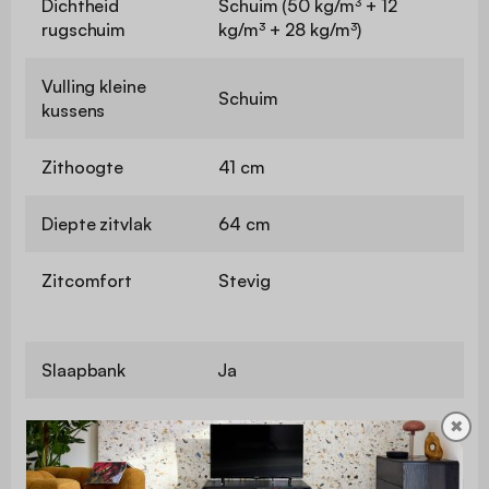
Dichtheid
Schuim (50 kg/m³ + 12
rugschuim
kg/m³ + 28 kg/m³)
Vulling kleine
Schuim
kussens
Zithoogte
41 cm
Diepte zitvlak
64 cm
Zitcomfort
Stevig
Slaapbank
Ja
Type
✖
Incidenteel
slaapgelegenheid