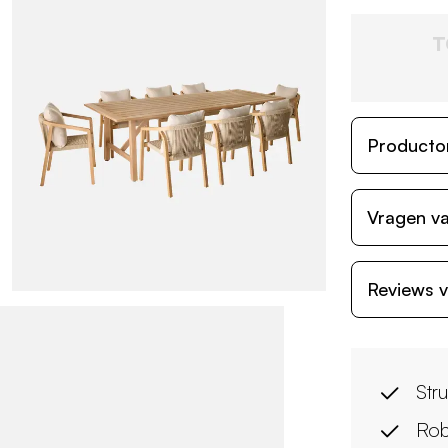
T
Producto
Vragen va
Reviews v
Str
Rob