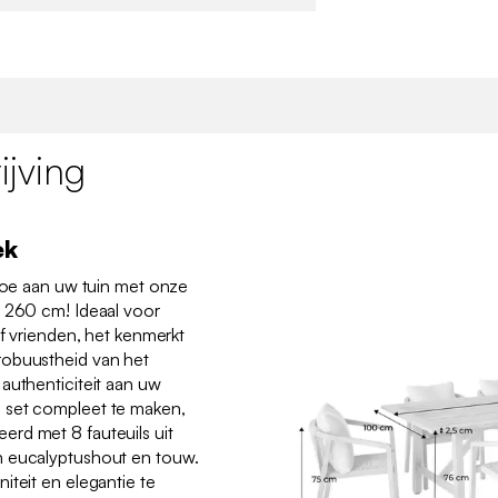
jving
ek
 toe aan uw tuin met onze
n 260 cm! Ideaal voor
of vrienden, het kenmerkt
robuustheid van het
authenticiteit aan uw
 set compleet te maken,
rd met 8 fauteuils uit
n eucalyptushout en touw.
iteit en elegantie te