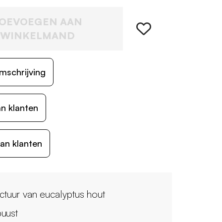
OEVOEGEN AAN
WINKELMAND
mschrijving
n klanten
an klanten
uctuur van eucalyptus hout
uust