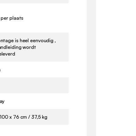
 per plaats
tage is heel eenvoudig ,
andleiding wordt
leverd
n
ay
100 x 76 cm / 37,5 kg