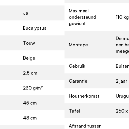
Maximaal
Ja
ondersteund
110 kg
gewicht
Eucalyptus
De mon
Touw
Montage
een h
meege
Beige
Gebruik
Buite
2,5 cm
Garantie
2 jaar
230 g/m²
Houtherkomst
Urugu
45 cm
Tafel
260 x 
48 cm
Afstand tussen