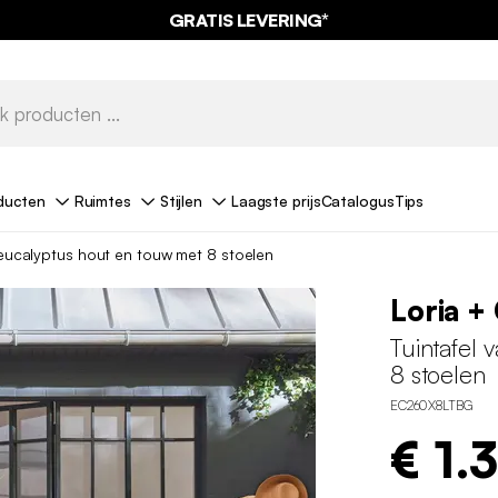
GRATIS LEVERING*
ducten
Ruimtes
Stijlen
Laagste prijs
Catalogus
Tips
 eucalyptus hout en touw met 8 stoelen
Loria +
Tuintafel 
8 stoelen
EC260X8LTBG
€ 1.