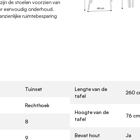
zijn de stoelen voorzien van
or eenvoudig onderhoud.
anzienlijke ruimtebesparing
Tuinset
Lengte van de
260 
tafel
Rechthoek
Hoogte van de
76 c
tafel
8
Bevat hout
Ja
9