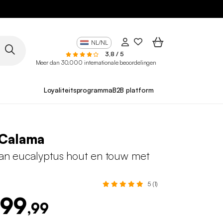
NL/NL
3,8 / 5
Meer dan 30.000 internationale beoordelingen
Loyaliteitsprogramma
B2B platform
 Calama
van eucalyptus hout en touw met
5 (1)
399
,99