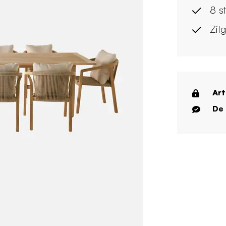
8 s
Zit
Art
De 