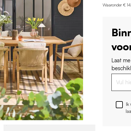
Waaronder € 14,
Bin
voo
Laat me
beschikb
Ik
la