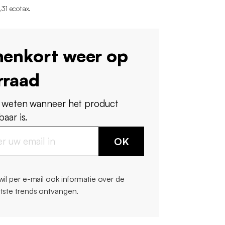
31 ecotax
.
nenkort weer op
rraad
 weten wanneer het product
aar is.
OK
 wil per e-mail ook informatie over de
atste trends ontvangen.