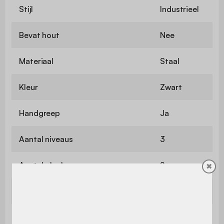
Stijl
Industrieel
Bevat hout
Nee
Materiaal
Staal
Kleur
Zwart
Handgreep
Ja
Aantal niveaus
3
Aantal planken
2
✖
Verstelbare plank
Nee
Aantal lades
2