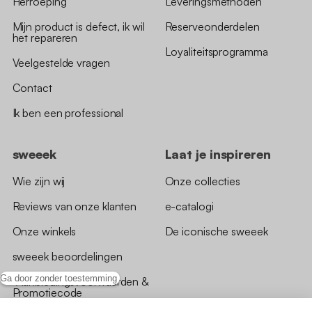
Herroeping
Leveringsmethoden
Mijn product is defect, ik wil
Reserveonderdelen
het repareren
Loyaliteitsprogramma
Veelgestelde vragen
Contact
Ik ben een professional
sweeek
Laat je inspireren
Wie zijn wij
Onze collecties
Reviews van onze klanten
e-catalogi
Onze winkels
De iconische sweeek
sweeek beoordelingen
Ga door zonder toestemming
*Aanbiedingsvoorwaarden &
Promotiecode