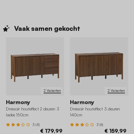
Vaak samen
gekocht
2 Varianten
2 Varianten
Harmony
Harmony
Dressoir houteffect 2 deuren 3
Dressoir houteffect 3 deuren
lades 150cm
140cm
3 (4)
3 (6)
€ 179,99
€ 159,99