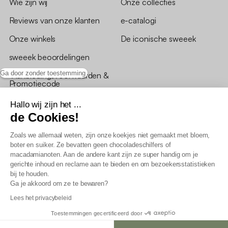
Wie zijn wij
Onze collecties
Reviews van onze klanten
e-catalogi
Onze winkels
De iconische sweeek
sweeek beoordelingen
Ga door zonder toestemming
*Aanbiedingsvoorwaarden &
Promotiecode
Hallo wij zijn het ...
de Cookies!
Zoals we allemaal weten, zijn onze koekjes niet gemaakt met bloem,
boter en suiker. Ze bevatten geen chocoladeschilfers of
Algemene verkoopsvoorwaarden
macadamianoten. Aan de andere kant zijn ze super handig om je
AV loyaliteitsprogramma
gerichte inhoud en reclame aan te bieden en om bezoekersstatistieken
Beleid persoonsgegevens
bij te houden.
Verkoopsvoorwaarden voor B2B
Ga je akkoord om ze te bewaren?
Verklaring inzake toegankelijkheid
Lees het privacybeleid
Toestemmingen gecertificeerd door