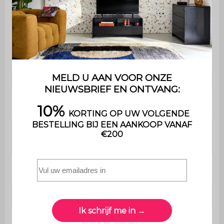
Aantal deuren
2
Maximaal
ondersteund
50 kg
gewicht
Bevat hout
Ja
Garantie
2 jaar
Uitsluitend voor
Gebruik
huishoudelijk gebruik
Afmetingen
80 x 42 x 78,5 cm
Dikte van het blad
1,5 cm
Afmetingen van de