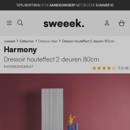
10% KORTING
OP DE
AANBIEDINGEN*
MET DE CODE
SUMMER10
sweeek
Eetkamer
Dressoir, Kast
Dressoir houteffect 2 deuren 80cm
Harmony
Dressoir houteffect 2 deuren 80cm
IHARSBOARDMNAT
3.8 (8)